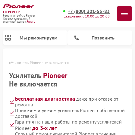
+7 (800) 301-55-83
FIX-PIONEER
Ежедневно, с 10:00 до 20:00
Ремонт устройств Pioneer
Специализированный
cервисный центр г.
Рязань
Мы ремонтируем
Позвонить
язани
Усилитель Pioneer не включается
Усилитель
Pioneer
Не включается
Бесплатная диагностика
даже при отказе от
ремонта
Привезем и увезем усилитель Pioneer собственной
доставкой
Ремонт парогенераторов Pioneer
Ремонт роботов-пылесосов Pioneer
Ремонт акустических систем Pioneer
Ремонт проигрывателей винила Pioneer
Ремонт микшерных пультов Pioneer
Гарантия на наши работы по ремонту усилителей
до 3-х лет
Pioneer
Срочный ремонт усилителей Pioneer в течении