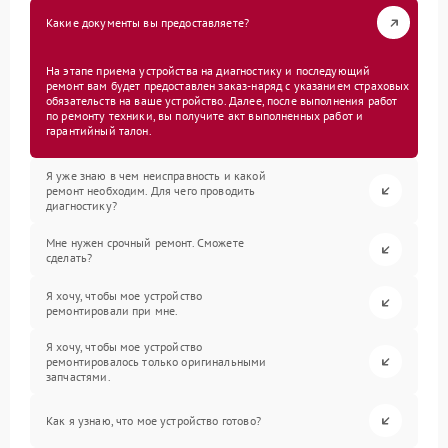
Какие документы вы предоставляете?
На этапе приема устройства на диагностику и последующий
ремонт вам будет предоставлен заказ-наряд с указанием страховых
обязательств на ваше устройство. Далее, после выполнения работ
по ремонту техники, вы получите акт выполненных работ и
гарантийный талон.
Я уже знаю в чем неисправность и какой
ремонт необходим. Для чего проводить
диагностику?
Мне нужен срочный ремонт. Сможете
сделать?
Я хочу, чтобы мое устройство
ремонтировали при мне.
Я хочу, чтобы мое устройство
ремонтировалось только оригинальными
запчастями.
Как я узнаю, что мое устройство готово?