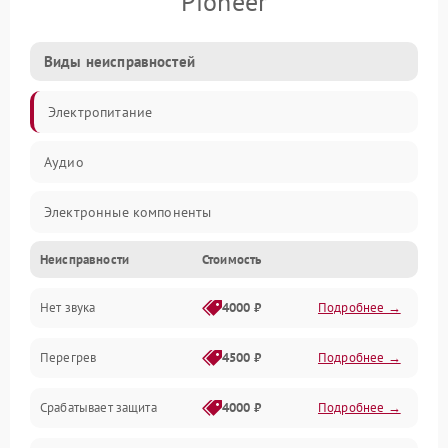
Pioneer
Виды неисправностей
Электропитание
Аудио
Электронные компоненты
Неисправности
Стоимость
Управление
Нет звука
4000 ₽
Подробнее →
Корпус/Герметичность
Перегрев
4500 ₽
Подробнее →
Срабатывает защита
4000 ₽
Подробнее →