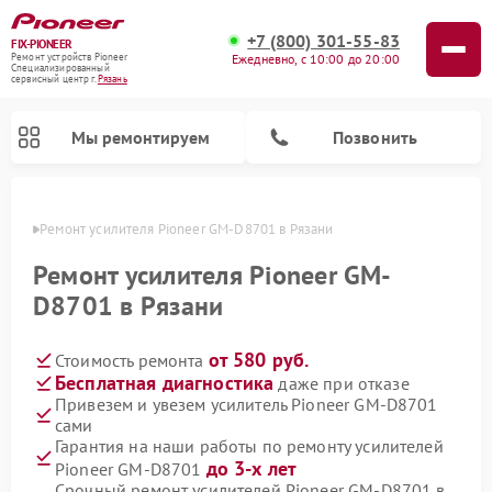
+7 (800) 301-55-83
FIX-PIONEER
Ежедневно, с 10:00 до 20:00
Ремонт устройств Pioneer
Специализированный
cервисный центр г.
Рязань
Мы ремонтируем
Позвонить
язани
Ремонт усилителя Pioneer GM-D8701 в Рязани
Ремонт усилителя Pioneer GM-
D8701 в Рязани
от 580 руб.
Стоимость ремонта
Бесплатная диагностика
даже при отказе
Привезем и увезем усилитель Pioneer GM-D8701
сами
Ремонт парогенераторов Pioneer
Ремонт роботов-пылесосов Pioneer
Ремонт акустических систем Pioneer
Ремонт проигрывателей винила Pioneer
Ремонт микшерных пультов Pioneer
Гарантия на наши работы по ремонту усилителей
до 3-х лет
Pioneer GM-D8701
Срочный ремонт усилителей Pioneer GM-D8701 в