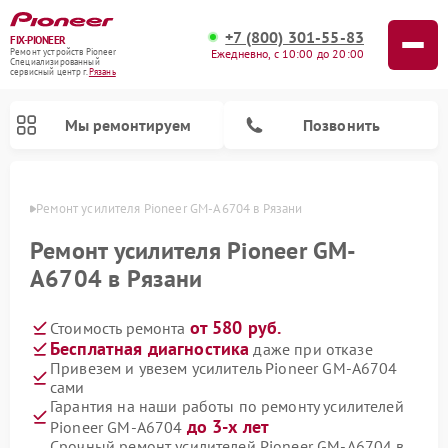
+7 (800) 301-55-83
FIX-PIONEER
Ежедневно, с 10:00 до 20:00
Ремонт устройств Pioneer
Специализированный
cервисный центр г.
Рязань
Мы ремонтируем
Позвонить
язани
Ремонт усилителя Pioneer GM-A6704 в Рязани
Ремонт усилителя Pioneer GM-
A6704 в Рязани
от 580 руб.
Стоимость ремонта
Бесплатная диагностика
даже при отказе
Привезем и увезем усилитель Pioneer GM-A6704
сами
Ремонт парогенераторов Pioneer
Ремонт роботов-пылесосов Pioneer
Ремонт акустических систем Pioneer
Ремонт проигрывателей винила Pioneer
Ремонт микшерных пультов Pioneer
Гарантия на наши работы по ремонту усилителей
до 3-х лет
Pioneer GM-A6704
Срочный ремонт усилителей Pioneer GM-A6704 в