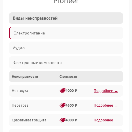
Pioneer
Виды неисправностей
Электропитание
Аудио
Электронные компоненты
Неисправности
Стоимость
Управление
Нет звука
4000 ₽
Подробнее →
Корпус/Герметичность
Перегрев
4500 ₽
Подробнее →
Срабатывает защита
4000 ₽
Подробнее →