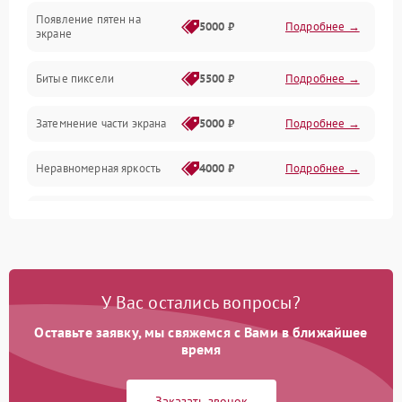
Появление пятен на
Сигнал и приём каналов
5000 ₽
Подробнее →
экране
Разъёмы и интерфейсы
Битые пиксели
5500 ₽
Подробнее →
Механические повреждения
Затемнение части экрана
5000 ₽
Подробнее →
Программное обеспечение
Неравномерная яркость
4000 ₽
Подробнее →
Корпус и механика
Выгорание матрицы
6000 ₽
Подробнее →
Пульт и управление
Сеть и подключения
У Вас остались вопросы?
Оставьте заявку, мы свяжемся с Вами в ближайшее
Аудио
время
Сетевая
Заказать звонок