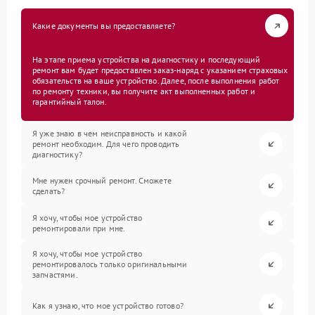
Какие документы вы предоставляете?
На этапе приема устройства на диагностику и последующий
ремонт вам будет предоставлен заказ-наряд с указанием страховых
обязательств на ваше устройство. Далее, после выполнения работ
по ремонту техники, вы получите акт выполненных работ и
гарантийный талон.
Я уже знаю в чем неисправность и какой
ремонт необходим. Для чего проводить
диагностику?
Мне нужен срочный ремонт. Сможете
сделать?
Я хочу, чтобы мое устройство
ремонтировали при мне.
Я хочу, чтобы мое устройство
ремонтировалось только оригинальными
запчастями.
Как я узнаю, что мое устройство готово?