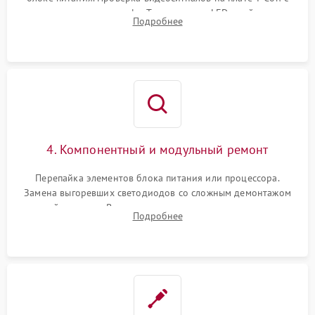
помощью осциллографа. Тестирование LED-драйвера и
Подробнее
светодиодных планок подсветки мультиметром.
4. Компонентный и модульный ремонт
Перепайка элементов блока питания или процессора.
Замена выгоревших светодиодов со сложным демонтажом
хрупкой матрицы. Восстановление поврежденных дорожек,
Подробнее
прошивка микросхем памяти EEPROM