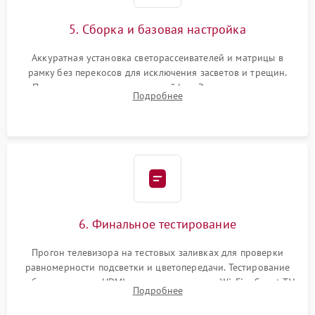
5. Сборка и базовая настройка
Аккуратная установка светорассеивателей и матрицы в
рамку без перекосов для исключения засветов и трещин.
Подключение внутренних шлейфов. Закрытие корпуса.
Подробнее
Сброс настроек и обновление программного обеспечения.
6. Финальное тестирование
Прогон телевизора на тестовых заливках для проверки
равномерности подсветки и цветопередачи. Тестирование
работы разъемов HDMI, динамиков, модуля Wi-Fi и Smart TV
Подробнее
в рабочем режиме в течение нескольких часов.