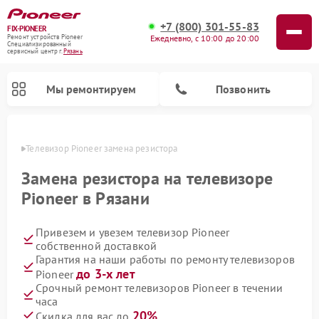
+7 (800) 301-55-83
FIX-PIONEER
Ежедневно, с 10:00 до 20:00
Ремонт устройств Pioneer
Специализированный
cервисный центр г.
Рязань
Мы ремонтируем
Позвонить
язани
Телевизор Pioneer замена резистора
Замена резистора на телевизоре
Pioneer в Рязани
Привезем и увезем телевизор Pioneer
собственной доставкой
Гарантия на наши работы по ремонту телевизоров
до 3-х лет
Pioneer
Ремонт парогенераторов Pioneer
Ремонт роботов-пылесосов Pioneer
Ремонт акустических систем Pioneer
Ремонт проигрывателей винила Pioneer
Ремонт микшерных пультов Pioneer
Срочный ремонт телевизоров Pioneer в течении
часа
20%
Скидка для вас до