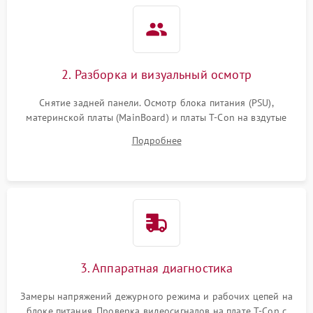
2. Разборка и визуальный осмотр
Снятие задней панели. Осмотр блока питания (PSU),
материнской платы (MainBoard) и платы T-Con на вздутые
конденсаторы, прогары, окисления и микротрещины.
Подробнее
Проверка надежности фиксации и целостности шлейфов.
3. Аппаратная диагностика
Замеры напряжений дежурного режима и рабочих цепей на
блоке питания. Проверка видеосигналов на плате T-Con с