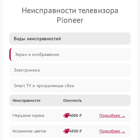
Неисправности телевизора
Pioneer
Виды неисправностей
Экран и изображение
Электроника
Smart TV и программные сбои
Неисправности
Стоимость
Питание и запуск
Мерцание экрана
4000 ₽
Подробнее →
Подсветка и LED-модули
Искажение цветов
4500 ₽
Подробнее →
Звук и аудиосистема