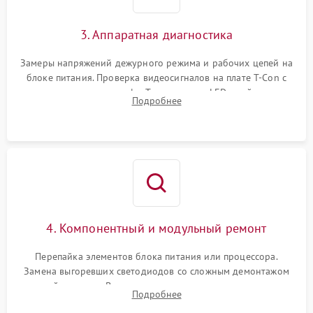
3. Аппаратная диагностика
Замеры напряжений дежурного режима и рабочих цепей на
блоке питания. Проверка видеосигналов на плате T-Con с
помощью осциллографа. Тестирование LED-драйвера и
Подробнее
светодиодных планок подсветки мультиметром.
4. Компонентный и модульный ремонт
Перепайка элементов блока питания или процессора.
Замена выгоревших светодиодов со сложным демонтажом
хрупкой матрицы. Восстановление поврежденных дорожек,
Подробнее
прошивка микросхем памяти EEPROM