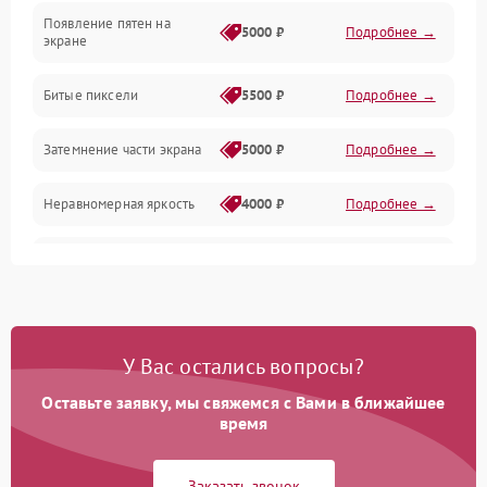
Появление пятен на
Сигнал и приём каналов
5000 ₽
Подробнее →
экране
Разъёмы и интерфейсы
Битые пиксели
5500 ₽
Подробнее →
Механические повреждения
Затемнение части экрана
5000 ₽
Подробнее →
Программное обеспечение
Неравномерная яркость
4000 ₽
Подробнее →
Корпус и механика
Выгорание матрицы
6000 ₽
Подробнее →
Пульт и управление
Сеть и подключения
У Вас остались вопросы?
Оставьте заявку, мы свяжемся с Вами в ближайшее
Аудио
время
Сетевая
Заказать звонок