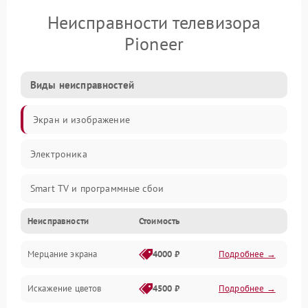
Неисправности телевизора
Pioneer
Виды неисправностей
Экран и изображение
Электроника
Smart TV и программные сбои
Неисправности
Стоимость
Питание и запуск
Мерцание экрана
4000 ₽
Подробнее →
Подсветка и LED-модули
Искажение цветов
4500 ₽
Подробнее →
Звук и аудиосистема