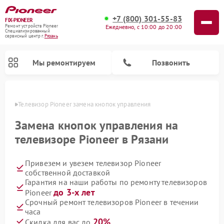
+7 (800) 301-55-83
FIX-PIONEER
Ежедневно, с 10:00 до 20:00
Ремонт устройств Pioneer
Специализированный
cервисный центр г.
Рязань
Мы ремонтируем
Позвонить
язани
Телевизор Pioneer замена кнопок управления
Замена кнопок управления на
телевизоре Pioneer в Рязани
Привезем и увезем телевизор Pioneer
собственной доставкой
Гарантия на наши работы по ремонту телевизоров
до 3-х лет
Pioneer
Ремонт парогенераторов Pioneer
Ремонт роботов-пылесосов Pioneer
Ремонт акустических систем Pioneer
Ремонт проигрывателей винила Pioneer
Ремонт микшерных пультов Pioneer
Срочный ремонт телевизоров Pioneer в течении
часа
20%
Скидка для вас до