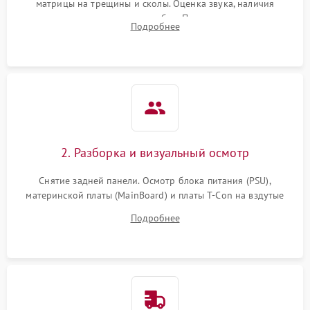
матрицы на трещины и сколы. Оценка звука, наличия
подсветки и индикаторов ошибок. Подключение тестовых
Подробнее
источников сигнала для выявления симптомов поломки.
2. Разборка и визуальный осмотр
Снятие задней панели. Осмотр блока питания (PSU),
материнской платы (MainBoard) и платы T-Con на вздутые
конденсаторы, прогары, окисления и микротрещины.
Подробнее
Проверка надежности фиксации и целостности шлейфов.