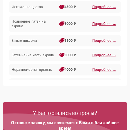
Искажение цветов
4500 ₽
Подробнее →
Звук и аудиосистема
Появление пятен на
Сигнал и приём каналов
5000 ₽
Подробнее →
экране
Разъёмы и интерфейсы
Битые пиксели
5500 ₽
Подробнее →
Механические повреждения
Затемнение части экрана
5000 ₽
Подробнее →
Программное обеспечение
Неравномерная яркость
4000 ₽
Подробнее →
Корпус и механика
Выгорание матрицы
6000 ₽
Подробнее →
Пульт и управление
Сеть и подключения
У Вас остались вопросы?
Оставьте заявку, мы свяжемся с Вами в ближайшее
Аудио
время