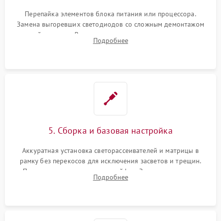
Перепайка элементов блока питания или процессора.
Замена выгоревших светодиодов со сложным демонтажом
хрупкой матрицы. Восстановление поврежденных дорожек,
Подробнее
прошивка микросхем памяти EEPROM
5. Сборка и базовая настройка
Аккуратная установка светорассеивателей и матрицы в
рамку без перекосов для исключения засветов и трещин.
Подключение внутренних шлейфов. Закрытие корпуса.
Подробнее
Сброс настроек и обновление программного обеспечения.