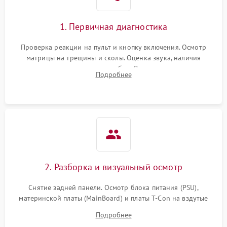
1. Первичная диагностика
Проверка реакции на пульт и кнопку включения. Осмотр
матрицы на трещины и сколы. Оценка звука, наличия
подсветки и индикаторов ошибок. Подключение тестовых
Подробнее
источников сигнала для выявления симптомов поломки.
2. Разборка и визуальный осмотр
Снятие задней панели. Осмотр блока питания (PSU),
материнской платы (MainBoard) и платы T-Con на вздутые
конденсаторы, прогары, окисления и микротрещины.
Подробнее
Проверка надежности фиксации и целостности шлейфов.