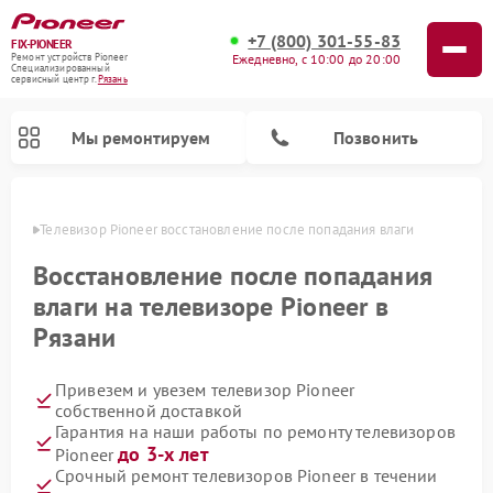
+7 (800) 301-55-83
FIX-PIONEER
Ежедневно, с 10:00 до 20:00
Ремонт устройств Pioneer
Специализированный
cервисный центр г.
Рязань
Мы ремонтируем
Позвонить
язани
Телевизор Pioneer восстановление после попадания влаги
Восстановление после попадания
влаги на телевизоре Pioneer в
Рязани
Привезем и увезем телевизор Pioneer
собственной доставкой
Гарантия на наши работы по ремонту телевизоров
Ремонт парогенераторов Pioneer
Ремонт роботов-пылесосов Pioneer
Ремонт акустических систем Pioneer
Ремонт проигрывателей винила Pioneer
Ремонт микшерных пультов Pioneer
до 3-х лет
Pioneer
Срочный ремонт телевизоров Pioneer в течении