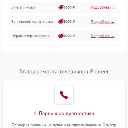
Разъёмы и интерфейсы
Битые пиксели
5500 ₽
Подробнее →
Механические повреждения
Затемнение части экрана
5000 ₽
Подробнее →
Программное обеспечение
Неравномерная яркость
4000 ₽
Подробнее →
Корпус и механика
Выгорание матрицы
6000 ₽
Подробнее →
Пульт и управление
Этапы ремонта телевизора Pioneer
Сеть и подключения
Аудио
Сетевая
1. Первичная диагностика
Проверка реакции на пульт и кнопку включения. Осмотр