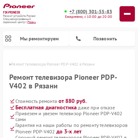
+7 (800) 301-55-83
FIX-PIONEER
Ежедневно, с 10:00 до 20:00
Ремонт устройств Pioneer
Специализированный
cервисный центр г.
Рязань
Мы ремонтируем
Позвонить
язани
Ремонт телевизора Pioneer PDP-V402 в Рязани
Ремонт телевизора Pioneer PDP-
V402 в Рязани
от 880 руб.
Стоимость ремонта
Бесплатная диагностика
даже при отказе
Привезем и увезем телевизор Pioneer PDP-V402
сами
Ремонт парогенераторов Pioneer
Ремонт роботов-пылесосов Pioneer
Ремонт акустических систем Pioneer
Ремонт проигрывателей винила Pioneer
Ремонт микшерных пультов Pioneer
Гарантия на наши работы по ремонту телевизоров
до 3-х лет
Pioneer PDP-V402
Срочный ремонт телевизоров Pioneer PDP-V402 в