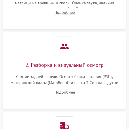
матрицы на трещины и сколы. Оценка звука, наличия
подсветки и индикаторов ошибок. Подключение тестовых
Подробнее
источников сигнала для выявления симптомов поломки.
2. Разборка и визуальный осмотр
Снятие задней панели. Осмотр блока питания (PSU),
материнской платы (MainBoard) и платы T-Con на вздутые
конденсаторы, прогары, окисления и микротрещины.
Подробнее
Проверка надежности фиксации и целостности шлейфов.