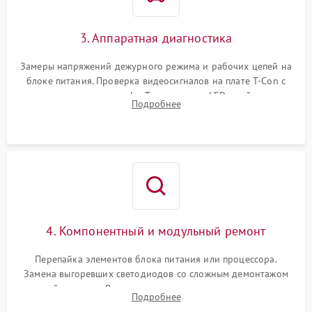
3. Аппаратная диагностика
Замеры напряжений дежурного режима и рабочих цепей на
блоке питания. Проверка видеосигналов на плате T-Con с
помощью осциллографа. Тестирование LED-драйвера и
Подробнее
светодиодных планок подсветки мультиметром.
4. Компонентный и модульный ремонт
Перепайка элементов блока питания или процессора.
Замена выгоревших светодиодов со сложным демонтажом
хрупкой матрицы. Восстановление поврежденных дорожек,
Подробнее
прошивка микросхем памяти EEPROM