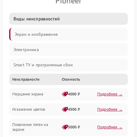
Pioneer
Виды неисправностей
Экран и изображение
Электроника
Smart TV и программные сбои
Неисправности
Стоимость
Питание и запуск
Мерцание экрана
4000 ₽
Подробнее →
Подсветка и LED-модули
Искажение цветов
4500 ₽
Подробнее →
Звук и аудиосистема
Появление пятен на
Сигнал и приём каналов
5000 ₽
Подробнее →
экране