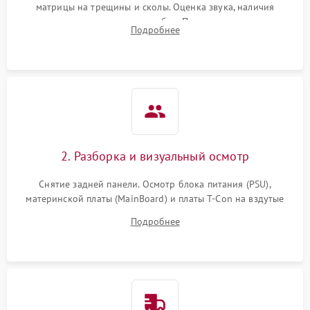
матрицы на трещины и сколы. Оценка звука, наличия
подсветки и индикаторов ошибок. Подключение тестовых
Подробнее
источников сигнала для выявления симптомов поломки.
2. Разборка и визуальный осмотр
Снятие задней панели. Осмотр блока питания (PSU),
материнской платы (MainBoard) и платы T-Con на вздутые
конденсаторы, прогары, окисления и микротрещины.
Подробнее
Проверка надежности фиксации и целостности шлейфов.