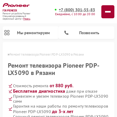
+7 (800) 301-55-83
FIX-PIONEER
Ежедневно, с 10:00 до 20:00
Ремонт устройств Pioneer
Специализированный
cервисный центр г.
Рязань
Мы ремонтируем
Позвонить
язани
Ремонт телевизора Pioneer PDP-LX5090 в Рязани
Ремонт телевизора Pioneer PDP-
LX5090 в Рязани
от 880 руб.
Стоимость ремонта
Бесплатная диагностика
даже при отказе
Привезем и увезем телевизор Pioneer PDP-LX5090
сами
Ремонт парогенераторов Pioneer
Ремонт роботов-пылесосов Pioneer
Ремонт акустических систем Pioneer
Ремонт проигрывателей винила Pioneer
Ремонт микшерных пультов Pioneer
Гарантия на наши работы по ремонту телевизоров
до 3-х лет
Pioneer PDP-LX5090
Срочный ремонт телевизоров Pioneer PDP-LX5090