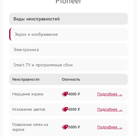
Pioneer
Виды неисправностей
Экран и изображение
Электроника
Smart TV и программные сбои
Неисправности
Стоимость
Питание и запуск
Мерцание экрана
4000 ₽
Подробнее →
Подсветка и LED-модули
Искажение цветов
4500 ₽
Подробнее →
Звук и аудиосистема
Появление пятен на
Сигнал и приём каналов
5000 ₽
Подробнее →
экране