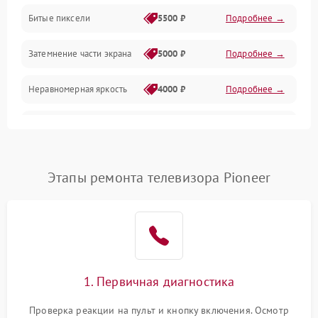
Разъёмы и интерфейсы
Битые пиксели
5500 ₽
Подробнее →
Механические повреждения
Затемнение части экрана
5000 ₽
Подробнее →
Программное обеспечение
Неравномерная яркость
4000 ₽
Подробнее →
Корпус и механика
Выгорание матрицы
6000 ₽
Подробнее →
Пульт и управление
Этапы ремонта телевизора Pioneer
Сеть и подключения
Аудио
Сетевая
1. Первичная диагностика
Проверка реакции на пульт и кнопку включения. Осмотр