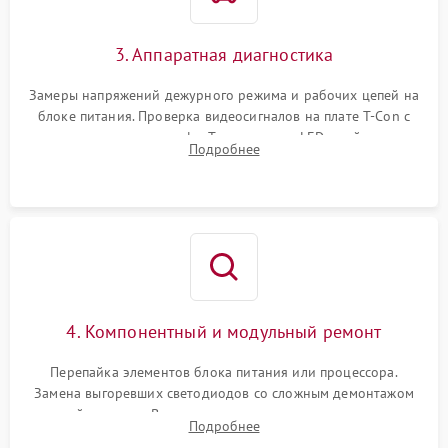
3. Аппаратная диагностика
Замеры напряжений дежурного режима и рабочих цепей на
блоке питания. Проверка видеосигналов на плате T-Con с
помощью осциллографа. Тестирование LED-драйвера и
Подробнее
светодиодных планок подсветки мультиметром.
4. Компонентный и модульный ремонт
Перепайка элементов блока питания или процессора.
Замена выгоревших светодиодов со сложным демонтажом
хрупкой матрицы. Восстановление поврежденных дорожек,
Подробнее
прошивка микросхем памяти EEPROM