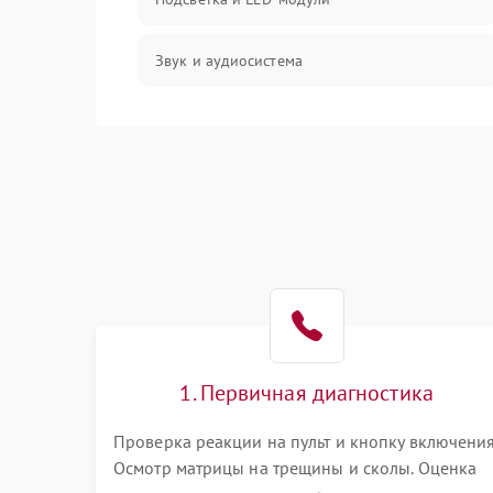
Звук и аудиосистема
Сигнал и приём каналов
Разъёмы и интерфейсы
Механические повреждения
Программное обеспечение
Корпус и механика
1. Первичная диагностика
Пульт и управление
Проверка реакции на пульт и кнопку включения
Осмотр матрицы на трещины и сколы. Оценка
Сеть и подключения