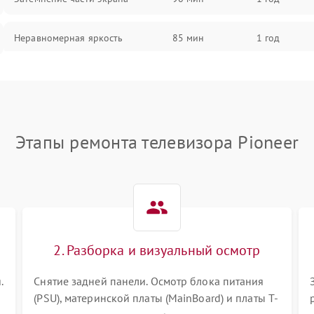
Неравномерная яркость
85 мин
1 год
Выгорание матрицы
90 мин
1 год
Этапы ремонта телевизора Pioneer
2. Разборка и визуальный осмотр
.
Снятие задней панели. Осмотр блока питания
(PSU), материнской платы (MainBoard) и платы T-