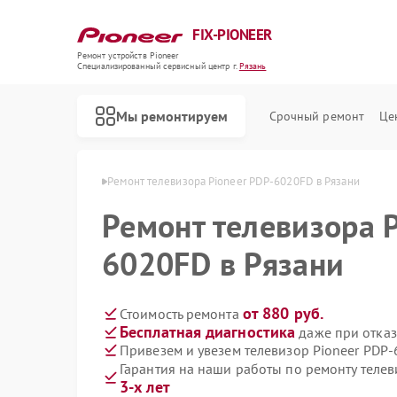
FIX-PIONEER
Ремонт устройств Pioneer
Специализированный cервисный центр г.
Рязань
Мы ремонтируем
Срочный ремонт
Це
ов Pioneer в Рязани
Ремонт телевизора Pioneer PDP-6020FD в Рязани
Ремонт телевизора 
6020FD в Рязани
от 880 руб.
Стоимость ремонта
Бесплатная диагностика
даже при отказ
Привезем и увезем телевизор Pioneer PDP
Гарантия на наши работы по ремонту теле
3-х лет
Ремонт кондиционеров Pioneer
Ремонт микшерных пультов Pioneer
Ремонт парогенераторов Pioneer
Ремонт роботов-пылесосов Pioneer
Ремонт акустических систем Pioneer
Ремонт проигрывателей винила Pioneer