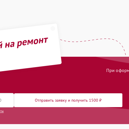
й на ремонт
При оформл
Отправить заявку и получить 1500 ₽
сти