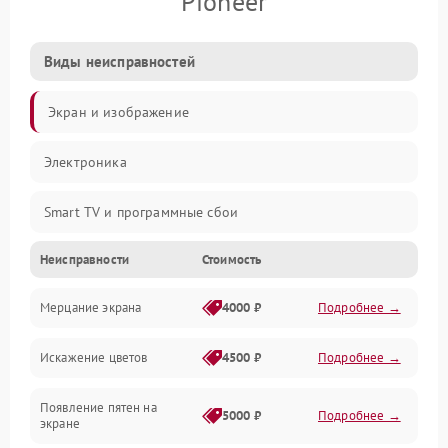
Pioneer
Виды неисправностей
Экран и изображение
Электроника
Smart TV и программные сбои
Неисправности
Стоимость
Питание и запуск
Мерцание экрана
4000 ₽
Подробнее →
Подсветка и LED-модули
Искажение цветов
4500 ₽
Подробнее →
Звук и аудиосистема
Появление пятен на
Сигнал и приём каналов
5000 ₽
Подробнее →
экране