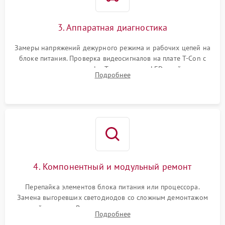
3. Аппаратная диагностика
Замеры напряжений дежурного режима и рабочих цепей на
блоке питания. Проверка видеосигналов на плате T-Con с
помощью осциллографа. Тестирование LED-драйвера и
Подробнее
светодиодных планок подсветки мультиметром.
4. Компонентный и модульный ремонт
Перепайка элементов блока питания или процессора.
Замена выгоревших светодиодов со сложным демонтажом
хрупкой матрицы. Восстановление поврежденных дорожек,
Подробнее
прошивка микросхем памяти EEPROM