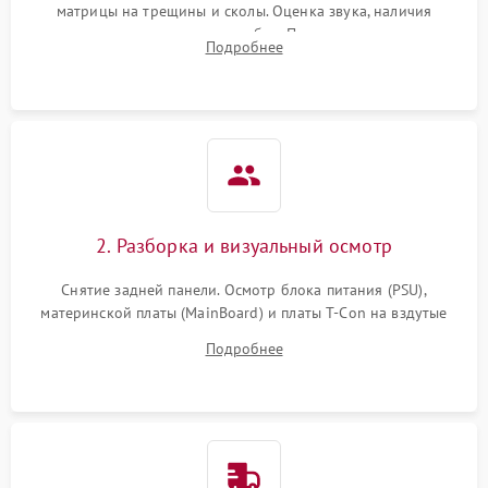
матрицы на трещины и сколы. Оценка звука, наличия
подсветки и индикаторов ошибок. Подключение тестовых
Подробнее
источников сигнала для выявления симптомов поломки.
2. Разборка и визуальный осмотр
Снятие задней панели. Осмотр блока питания (PSU),
материнской платы (MainBoard) и платы T-Con на вздутые
конденсаторы, прогары, окисления и микротрещины.
Подробнее
Проверка надежности фиксации и целостности шлейфов.