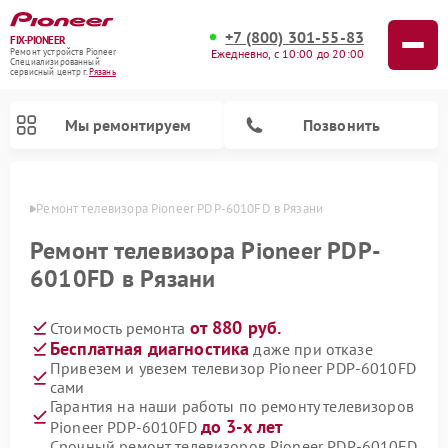
+7 (800) 301-55-83
FIX-PIONEER
Ежедневно, с 10:00 до 20:00
Ремонт устройств Pioneer
Специализированный
cервисный центр г.
Рязань
Мы ремонтируем
Позвонить
язани
Ремонт телевизора Pioneer PDP-6010FD в Рязани
Ремонт телевизора Pioneer PDP-
6010FD в Рязани
от 880 руб.
Стоимость ремонта
Бесплатная диагностика
даже при отказе
Привезем и увезем телевизор Pioneer PDP-6010FD
сами
Ремонт парогенераторов Pioneer
Ремонт роботов-пылесосов Pioneer
Ремонт акустических систем Pioneer
Ремонт проигрывателей винила Pioneer
Ремонт микшерных пультов Pioneer
Гарантия на наши работы по ремонту телевизоров
до 3-х лет
Pioneer PDP-6010FD
Срочный ремонт телевизоров Pioneer PDP-6010FD