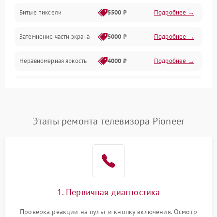
Разъёмы и интерфейсы
Битые пиксели
5500 ₽
Подробнее →
Механические повреждения
Затемнение части экрана
5000 ₽
Подробнее →
Программное обеспечение
Неравномерная яркость
4000 ₽
Подробнее →
Корпус и механика
Выгорание матрицы
6000 ₽
Подробнее →
Пульт и управление
Этапы ремонта телевизора Pioneer
Сеть и подключения
Аудио
Сетевая
1. Первичная диагностика
Проверка реакции на пульт и кнопку включения. Осмотр