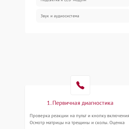
Звук и аудиосистема
Сигнал и приём каналов
Разъёмы и интерфейсы
Механические повреждения
Программное обеспечение
Корпус и механика
1. Первичная диагностика
Пульт и управление
Проверка реакции на пульт и кнопку включения
Осмотр матрицы на трещины и сколы. Оценка
Сеть и подключения