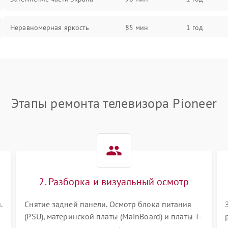
Неравномерная яркость
85 мин
1 год
Выгорание матрицы
90 мин
1 год
Этапы ремонта телевизора Pioneer
2. Разборка и визуальный осмотр
.
Снятие задней панели. Осмотр блока питания
(PSU), материнской платы (MainBoard) и платы T-