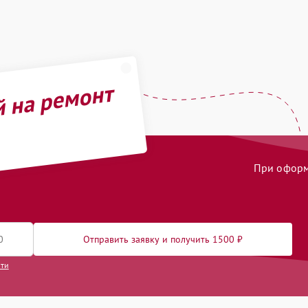
й на ремонт
При оформл
Отправить заявку и получить 1500 ₽
сти