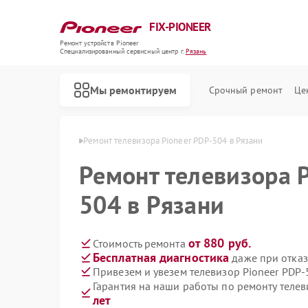
FIX-PIONEER
Ремонт устройств Pioneer
Специализированный cервисный центр г.
Рязань
Мы ремонтируем
Срочный ремонт
Це
ов Pioneer в Рязани
Ремонт телевизора Pioneer PDP-504 в Рязани
Ремонт телевизора 
504 в Рязани
от 880 руб.
Стоимость ремонта
Бесплатная диагностика
даже при отказ
Привезем и увезем телевизор Pioneer PDP-
Гарантия на наши работы по ремонту теле
лет
Ремонт кондиционеров Pioneer
Ремонт микшерных пультов Pioneer
Ремонт парогенераторов Pioneer
Ремонт роботов-пылесосов Pioneer
Ремонт акустических систем Pioneer
Ремонт проигрывателей винила Pioneer