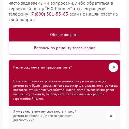
часто задаваемыми вопросами, либо обратиться в
сервисный центр “FIX-Pioneer” по следующему
телефону
+7 (800) 301-55-83
если не нашли ответ на
свой вопрос.
Общие вопросы
Вопросы по ремонту телевизоров
Какие документы вы предоставляете?
На этапе приема устройства на диагностику и последующий
ремонт вам будет предоставлен заказ-наряд с указанием страховых
обязательств на ваше устройство. Далее, после выполнения работ
по ремонту техники, вы получите акт выполненных работ и
гарантийный талон.
Я уже знаю в чем неисправность и какой
ремонт необходим. Для чего проводить
диагностику?