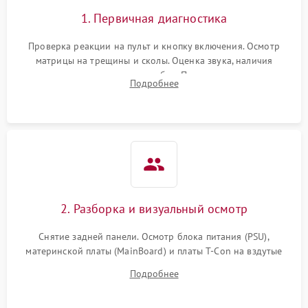
1. Первичная диагностика
Проверка реакции на пульт и кнопку включения. Осмотр
матрицы на трещины и сколы. Оценка звука, наличия
подсветки и индикаторов ошибок. Подключение тестовых
Подробнее
источников сигнала для выявления симптомов поломки.
2. Разборка и визуальный осмотр
Снятие задней панели. Осмотр блока питания (PSU),
материнской платы (MainBoard) и платы T-Con на вздутые
конденсаторы, прогары, окисления и микротрещины.
Подробнее
Проверка надежности фиксации и целостности шлейфов.