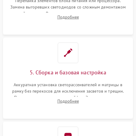
Перепайка элементов блока питания или процессора.
Замена выгоревших светодиодов со сложным демонтажом
хрупкой матрицы. Восстановление поврежденных дорожек,
Подробнее
прошивка микросхем памяти EEPROM
5. Сборка и базовая настройка
Аккуратная установка светорассеивателей и матрицы в
рамку без перекосов для исключения засветов и трещин.
Подключение внутренних шлейфов. Закрытие корпуса.
Подробнее
Сброс настроек и обновление программного обеспечения.