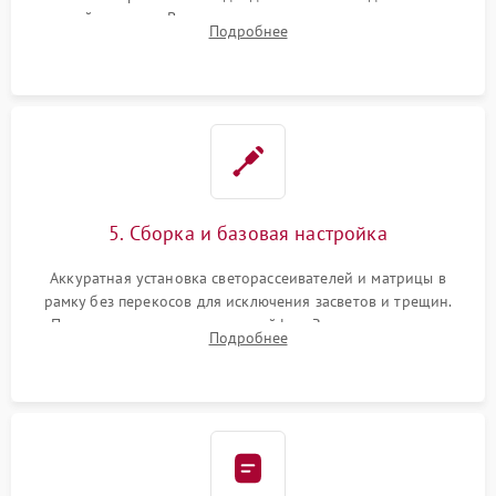
хрупкой матрицы. Восстановление поврежденных дорожек,
Подробнее
прошивка микросхем памяти EEPROM
5. Сборка и базовая настройка
Аккуратная установка светорассеивателей и матрицы в
рамку без перекосов для исключения засветов и трещин.
Подключение внутренних шлейфов. Закрытие корпуса.
Подробнее
Сброс настроек и обновление программного обеспечения.