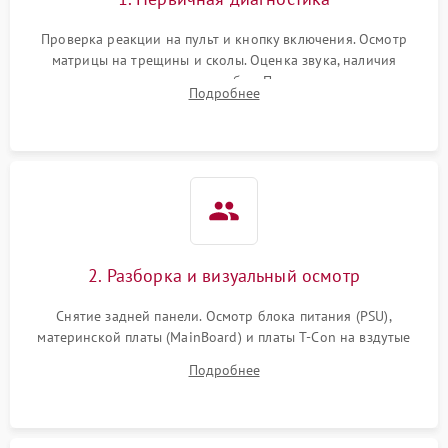
Проверка реакции на пульт и кнопку включения. Осмотр
матрицы на трещины и сколы. Оценка звука, наличия
подсветки и индикаторов ошибок. Подключение тестовых
Подробнее
источников сигнала для выявления симптомов поломки.
2. Разборка и визуальный осмотр
Снятие задней панели. Осмотр блока питания (PSU),
материнской платы (MainBoard) и платы T-Con на вздутые
конденсаторы, прогары, окисления и микротрещины.
Подробнее
Проверка надежности фиксации и целостности шлейфов.