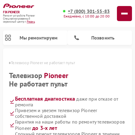
+7 (800) 301-55-83
FIX-PIONEER
Ежедневно, с 10:00 до 20:00
Ремонт устройств Pioneer
Специализированный
cервисный центр г.
Рязань
Мы ремонтируем
Позвонить
язани
Телевизор Pioneer не работает пульт
Телевизор
Pioneer
Не работает пульт
Бесплатная диагностика
даже при отказе от
ремонта
Привезем и увезем телевизор Pioneer
собственной доставкой
Ремонт парогенераторов Pioneer
Ремонт роботов-пылесосов Pioneer
Ремонт акустических систем Pioneer
Ремонт проигрывателей винила Pioneer
Ремонт микшерных пультов Pioneer
Гарантия на наши работы по ремонту телевизоров
до 3-х лет
Pioneer
Срочный ремонт телевизоров Pioneer в течении