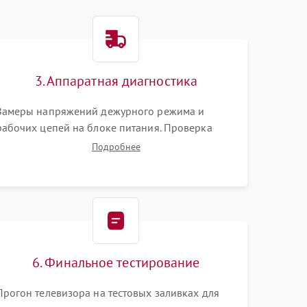
3. Аппаратная диагностика
Замеры напряжений дежурного режима и
рабочих цепей на блоке питания. Проверка
видеосигналов на плате T-Con с помощью
Подробнее
осциллографа. Тестирование LED-драйвера и
светодиодных планок подсветки мультиметром.
6. Финальное тестирование
Прогон телевизора на тестовых заливках для