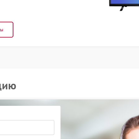
ны
цию