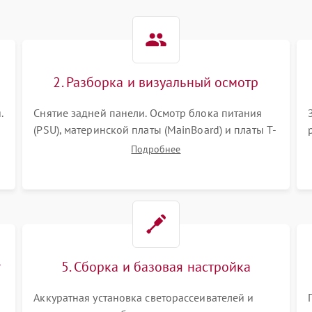
2. Разборка и визуальный осмотр
.
Снятие задней панели. Осмотр блока питания
(PSU), материнской платы (MainBoard) и платы T-
Con на вздутые конденсаторы, прогары,
Подробнее
окисления и микротрещины. Проверка
надежности фиксации и целостности шлейфов.
т
5. Сборка и базовая настройка
Аккуратная установка светорассеивателей и