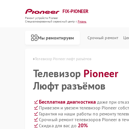
FIX-PIONEER
Ремонт устройств Pioneer
Специализированный cервисный центр г.
Рязань
Мы ремонтируем
Срочный ремонт
Це
ов Pioneer в Рязани
Телевизор Pioneer люфт разъёмов
Телевизор
Pioneer
Люфт разъёмов
Бесплатная диагностика
даже при отказ
Привезем и увезем телевизор Pioneer собс
Гарантия на наши работы по ремонту телев
Срочный ремонт телевизоров Pioneer в теч
20%
Скидка для вас до
Ремонт кондиционеров Pioneer
Ремонт микшерных пультов Pioneer
Ремонт парогенераторов Pioneer
Ремонт роботов-пылесосов Pioneer
Ремонт акустических систем Pioneer
Ремонт проигрывателей винила Pioneer