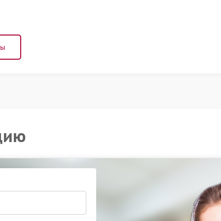
ны
цию