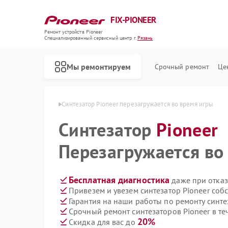
FIX-PIONEER
Ремонт устройств Pioneer
Специализированный cервисный центр г.
Рязань
Мы ремонтируем
Срочный ремонт
Це
ов Pioneer в Рязани
Синтезатор Pioneer перезагружается во время игры
Синтезатор
Pioneer
Перезагружается во
Бесплатная диагностика
даже при отказ
Привезем и увезем синтезатор Pioneer соб
Гарантия на наши работы по ремонту синте
Срочный ремонт синтезаторов Pioneer в те
20%
Скидка для вас до
Ремонт кондиционеров Pioneer
Ремонт микшерных пультов Pioneer
Ремонт парогенераторов Pioneer
Ремонт роботов-пылесосов Pioneer
Ремонт акустических систем Pioneer
Ремонт проигрывателей винила Pioneer