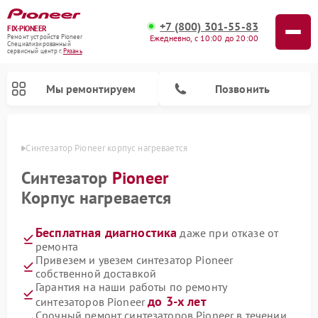
+7 (800) 301-55-83
FIX-PIONEER
Ежедневно, с 10:00 до 20:00
Ремонт устройств Pioneer
Специализированный
cервисный центр г.
Рязань
Мы ремонтируем
Позвонить
язани
Синтезатор Pioneer корпус нагревается
Синтезатор
Pioneer
Корпус нагревается
Бесплатная диагностика
даже при отказе от
ремонта
Привезем и увезем синтезатор Pioneer
собственной доставкой
Ремонт микшерных пультов Pioneer
Ремонт акустических систем Pioneer
Ремонт проигрывателей винила Pioneer
Ремонт парогенераторов Pioneer
Ремонт роботов-пылесосов Pioneer
Гарантия на наши работы по ремонту
до 3-х лет
синтезаторов Pioneer
Срочный ремонт синтезаторов Pioneer в течении