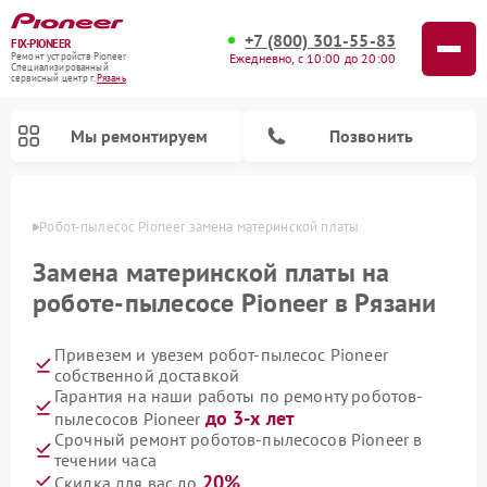
+7 (800) 301-55-83
FIX-PIONEER
Ежедневно, с 10:00 до 20:00
Ремонт устройств Pioneer
Специализированный
cервисный центр г.
Рязань
Мы ремонтируем
Позвонить
язани
Робот-пылесос Pioneer замена материнской платы
Замена материнской платы на
роботе-пылесосе Pioneer в Рязани
Привезем и увезем робот-пылесос Pioneer
собственной доставкой
Гарантия на наши работы по ремонту роботов-
до 3-х лет
пылесосов Pioneer
Ремонт микшерных пультов Pioneer
Ремонт акустических систем Pioneer
Ремонт проигрывателей винила Pioneer
Ремонт парогенераторов Pioneer
Срочный ремонт роботов-пылесосов Pioneer в
течении часа
20%
Скидка для вас до