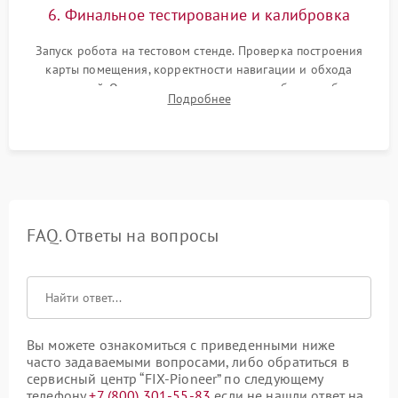
6. Финальное тестирование и калибровка
Запуск робота на тестовом стенде. Проверка построения
карты помещения, корректности навигации и обхода
препятствий. Оценка силы всасывания и работы турбины.
Подробнее
Тестирование автоматического возврата на док-станцию и
процесса зарядки.
FAQ. Ответы на вопросы
Вы можете ознакомиться с приведенными ниже
часто задаваемыми вопросами, либо обратиться в
сервисный центр “FIX-Pioneer” по следующему
телефону
+7 (800) 301-55-83
если не нашли ответ на