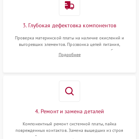
3. Глубокая дефектовка компонентов
Проверка материнской платы на наличие окислений и
выгоревших элементов. Прозвонка цепей питания,
тестирование приводных моторов колес и турбины
Подробнее
всасывания. Оценка состояния оптических и инфракрасных
датчиков, а также механизма лазерного дальномера.
4. Ремонт и замена деталей
Компонентный ремонт системной платы, пайка
поврежденных контактов. Замена вышедших из строя
двигателей, изношенного аккумулятора, неисправного