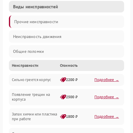
Виды неисправностей
Прочие неисправности
Неисправность движения
Общие поломки
Неисправности
Стоимость
Неисправность датчиков
Сильно греется корпус
2200 ₽
Подробнее →
Неисправность программного обеспечения
Появление трещин на
Проблемы с сигналом
2500 ₽
Подробнее →
корпуса
Неисправность резервуаров и систем подачи воды
Запах химии или пластика
1800 ₽
Подробнее →
при работе
Проблемы с механикой