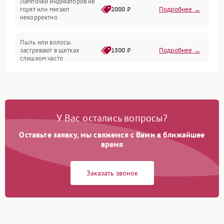
Лампочки индикаторов не
горят или мигают
2000 ₽
Подробнее →
Батарея
некорректно
Режим работы
Пыль или волосы
застревают в щетках
1500 ₽
Подробнее →
слишком часто
Программные сбои
У Вас остались вопросы?
Оставьте заявку, мы свяжемся с Вами в ближайшее
время
Заказать звонок