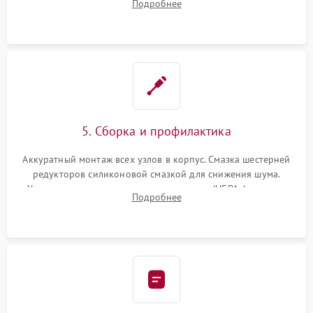
Подробнее
лидара или помпы подачи воды. Восстановление шлейфов и
устранение последствий попадания влаги.
5. Сборка и профилактика
Аккуратный монтаж всех узлов в корпус. Смазка шестерней
редукторов силиконовой смазкой для снижения шума.
Установка новых расходных материалов (HEPA-фильтров,
Подробнее
микрофибры, щеток). Надежная фиксация разъемов и
проверка герметичности водяного контура.