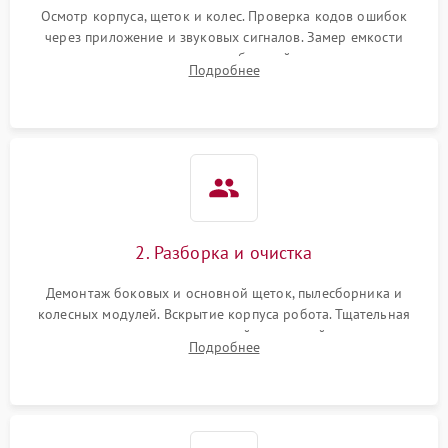
Осмотр корпуса, щеток и колес. Проверка кодов ошибок
через приложение и звуковых сигналов. Замер емкости
аккумулятора и тестирование базовой станции зарядки.
Подробнее
Оценка работы лидара, бампера и датчиков падения для
локализации неисправности.
2. Разборка и очистка
Демонтаж боковых и основной щеток, пылесборника и
колесных модулей. Вскрытие корпуса робота. Тщательная
очистка внутренних полостей, шестерней и плат от
Подробнее
скопившейся пыли, волос и шерсти животных с
использованием сжатого воздуха и щеток.