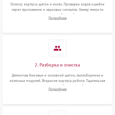
Осмотр корпуса, щеток и колес. Проверка кодов ошибок
через приложение и звуковых сигналов. Замер емкости
аккумулятора и тестирование базовой станции зарядки.
Подробнее
Оценка работы лидара, бампера и датчиков падения для
локализации неисправности.
2. Разборка и очистка
Демонтаж боковых и основной щеток, пылесборника и
колесных модулей. Вскрытие корпуса робота. Тщательная
очистка внутренних полостей, шестерней и плат от
Подробнее
скопившейся пыли, волос и шерсти животных с
использованием сжатого воздуха и щеток.