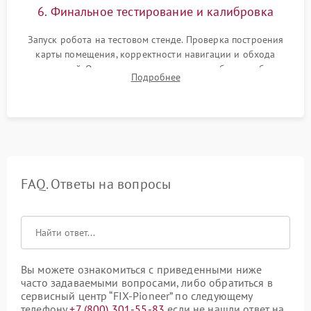
6. Финальное тестирование и калибровка
Запуск робота на тестовом стенде. Проверка построения
карты помещения, корректности навигации и обхода
препятствий. Оценка силы всасывания и работы турбины.
Подробнее
Тестирование автоматического возврата на док-станцию и
процесса зарядки.
FAQ. Ответы на вопросы
Вы можете ознакомиться с приведенными ниже
часто задаваемыми вопросами, либо обратиться в
сервисный центр “FIX-Pioneer” по следующему
телефону
+7 (800) 301-55-83
если не нашли ответ на