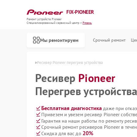
FIX-PIONEER
Ремонт устройств Pioneer
Специализированный cервисный центр г.
Рязань
Мы ремонтируем
Срочный ремонт
Це
ов Pioneer в Рязани
Ресивер Pioneer перегрев устройства
Ресивер
Pioneer
Перегрев устройств
Бесплатная диагностика
даже при отказ
Привезем и увезем ресивер Pioneer собств
Гарантия на наши работы по ремонту реси
Срочный ремонт ресиверов Pioneer в течен
20%
Скидка для вас до
Ремонт кондиционеров Pioneer
Ремонт микшерных пультов Pioneer
Ремонт парогенераторов Pioneer
Ремонт роботов-пылесосов Pioneer
Ремонт акустических систем Pioneer
Ремонт проигрывателей винила Pioneer