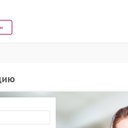
ны
цию