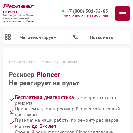
+7 (800) 301-55-83
FIX-PIONEER
Ежедневно, с 10:00 до 20:00
Ремонт устройств Pioneer
Специализированный
cервисный центр г.
Рязань
Мы ремонтируем
Позвонить
язани
Ресивер Pioneer не реагирует на пульт
Ресивер
Pioneer
Не реагирует на пульт
Бесплатная диагностика
даже при отказе от
ремонта
Привезем и увезем ресивер Pioneer собственной
доставкой
Ремонт микшерных пультов Pioneer
Ремонт роботов-пылесосов Pioneer
Ремонт акустических систем Pioneer
Ремонт проигрывателей винила Pioneer
Ремонт парогенераторов Pioneer
Гарантия на наши работы по ремонту ресиверов
до 3-х лет
Pioneer
Срочный ремонт ресиверов Pioneer в течении