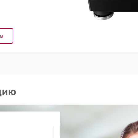
ны
цию