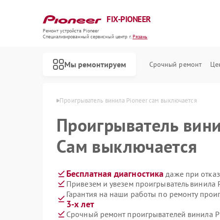
FIX-PIONEER
Ремонт устройств Pioneer
Специализированный cервисный центр г.
Рязань
Мы ремонтируем
Срочный ремонт
Це
ла Pioneer в Рязани
Проигрыватель винила Pioneer сам выключается
Проигрыватель вин
Сам выключается
Бесплатная диагностика
даже при отказ
Привезем и увезем проигрыватель винила 
Гарантия на наши работы по ремонту прои
3-х лет
Срочный ремонт проигрывателей винила Pi
Ремонт кондиционеров Pioneer
Ремонт микшерных пультов Pioneer
Ремонт парогенераторов Pioneer
Ремонт роботов-пылесосов Pioneer
Ремонт акустических систем Pioneer