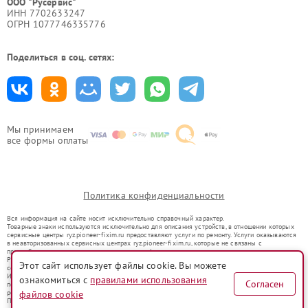
ООО "Русервис"
ИНН 7702633247
ОГРН 1077746335776
Поделиться в соц. сетях:
Мы принимаем
все формы оплаты
Политика конфиденциальности
Вся информация на сайте носит исключительно справочный характер.
Товарные знаки используются исключительно для описания устройств, в отношении которых
сервисные центры ryz.pioneer-fixim.ru предоставляют услуги по ремонту. Услуги оказываются
в неавторизованных сервисных центрах ryz.pioneer-fixim.ru, которые не связаны с
правообладателями товарных знаков или их официальными представителями.
Ремонт осуществляется для устройств, уже введенных в гражданский оборот в соответствии
Этот сайт использует файлы cookie. Вы можете
со статьей 1487 ГК РФ.
Использование товарных знаков не преследует цели индивидуализации услуг или введения
ознакомиться с
правилами использования
Согласен
потребителей в заблуждение, а служит для информирования о предоставляемых услугах по
ремонту техники указанных брендов.
файлов cookie
Представленная на сайте информация не является публичной офертой, определяемой