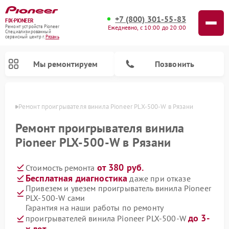
+7 (800) 301-55-83
FIX-PIONEER
Ежедневно, с 10:00 до 20:00
Ремонт устройств Pioneer
Специализированный
cервисный центр г.
Рязань
Мы ремонтируем
Позвонить
язани
Ремонт проигрывателя винила Pioneer PLX‑500‑W в Рязани
Ремонт проигрывателя винила
Pioneer PLX‑500‑W в Рязани
от 380 руб.
Стоимость ремонта
Бесплатная диагностика
даже при отказе
Привезем и увезем проигрыватель винила Pioneer
PLX‑500‑W сами
Ремонт микшерных пультов Pioneer
Ремонт парогенераторов Pioneer
Ремонт роботов-пылесосов Pioneer
Ремонт акустических систем Pioneer
Гарантия на наши работы по ремонту
до 3-
проигрывателей винила Pioneer PLX‑500‑W
х лет