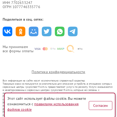
ИНН 7702633247
ОГРН 1077746335776
Поделиться в соц. сетях:
Мы принимаем
все формы оплаты
Политика конфиденциальности
Вся информация на сайте носит исключительно справочный характер.
Товарные знаки используются исключительно для описания устройств, в отношении которых
сервисные центры ryz.pioneer-fixim.ru предоставляют услуги по ремонту. Услуги оказываются
в неавторизованных сервисных центрах ryz.pioneer-fixim.ru, которые не связаны с
правообладателями товарных знаков или их официальными представителями.
Ремонт осуществляется для устройств, уже введенных в гражданский оборот в соответствии
Этот сайт использует файлы cookie. Вы можете
со статьей 1487 ГК РФ.
Использование товарных знаков не преследует цели индивидуализации услуг или введения
ознакомиться с
правилами использования
Согласен
потребителей в заблуждение, а служит для информирования о предоставляемых услугах по
ремонту техники указанных брендов.
файлов cookie
Представленная на сайте информация не является публичной офертой, определяемой
положениями Статьи 437(2) Гражданского кодекса РФ