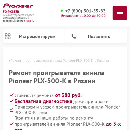
+7 (800) 301-55-83
FIX-PIONEER
Ежедневно, с 10:00 до 20:00
Ремонт устройств Pioneer
Специализированный
cервисный центр г.
Рязань
Мы ремонтируем
Позвонить
язани
Ремонт проигрывателя винила Pioneer PLX‑500‑K в Рязани
Ремонт проигрывателя винила
Pioneer PLX‑500‑K в Рязани
от 380 руб.
Стоимость ремонта
Бесплатная диагностика
даже при отказе
Привезем и увезем проигрыватель винила Pioneer
PLX‑500‑K сами
Ремонт микшерных пультов Pioneer
Ремонт парогенераторов Pioneer
Ремонт роботов-пылесосов Pioneer
Ремонт акустических систем Pioneer
Гарантия на наши работы по ремонту
до 3-х
проигрывателей винила Pioneer PLX‑500‑K
лет