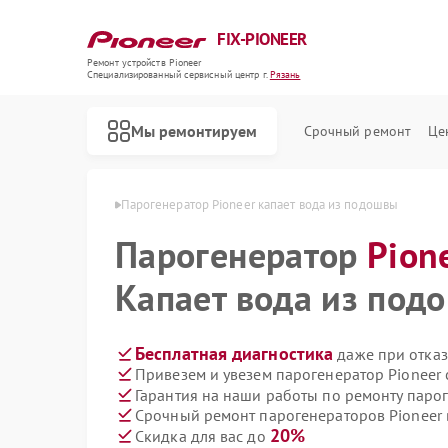
FIX-PIONEER
Ремонт устройств Pioneer
Специализированный cервисный центр г.
Рязань
Мы ремонтируем
Срочный ремонт
Це
ов Pioneer в Рязани
Парогенератор Pioneer капает вода из подошвы
Парогенератор
Pion
Капает вода из под
Бесплатная диагностика
даже при отказ
Привезем и увезем парогенератор Pioneer
Гарантия на наши работы по ремонту паро
Срочный ремонт парогенераторов Pioneer 
20%
Скидка для вас до
Ремонт кондиционеров Pioneer
Ремонт микшерных пультов Pioneer
Ремонт роботов-пылесосов Pioneer
Ремонт акустических систем Pioneer
Ремонт проигрывателей винила Pioneer