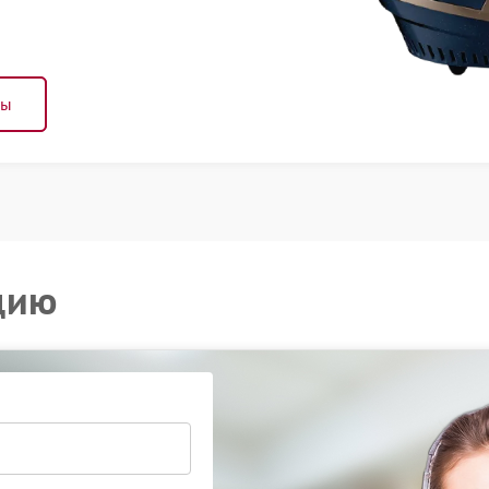
ны
цию