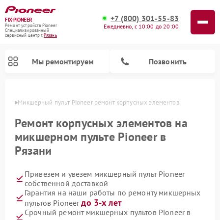
+7 (800) 301-55-83
FIX-PIONEER
Ежедневно, с 10:00 до 20:00
Ремонт устройств Pioneer
Специализированный
cервисный центр г.
Рязань
Мы ремонтируем
Позвонить
язани
Микшерный пульт Pioneer ремонт корпусных элементов
Ремонт корпусных элементов на
микшерном пульте Pioneer в
Рязани
Привезем и увезем микшерный пульт Pioneer
собственной доставкой
Гарантия на наши работы по ремонту микшерных
Ремонт парогенераторов Pioneer
Ремонт роботов-пылесосов Pioneer
Ремонт акустических систем Pioneer
Ремонт проигрывателей винила Pioneer
до 3-х лет
пультов Pioneer
Срочный ремонт микшерных пультов Pioneer в