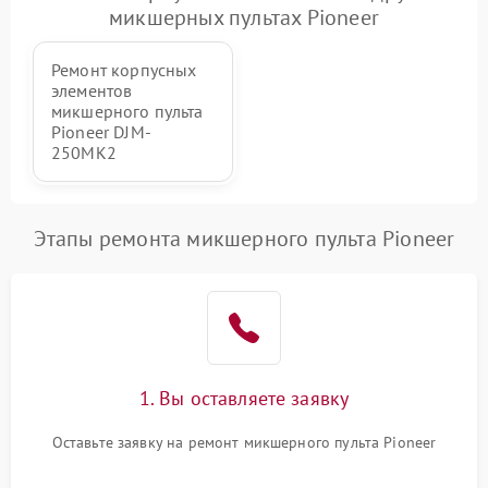
Повреждение системы
1000 ₽
Подробнее →
микшерных пультах Pioneer
защиты от перегрузок
Ремонт корпусных
Неисправность системы
1000 ₽
Подробнее →
элементов
защиты от перегрева
микшерного пульта
Pioneer DJM-
Поломка системы защиты
250MK2
1000 ₽
Подробнее →
от перенапряжения
Поломка системы защиты
1000 ₽
Подробнее →
Этапы ремонта микшерного пульта Pioneer
от замыкания
1. Вы оставляете заявку
Оставьте заявку на ремонт микшерного пульта Pioneer