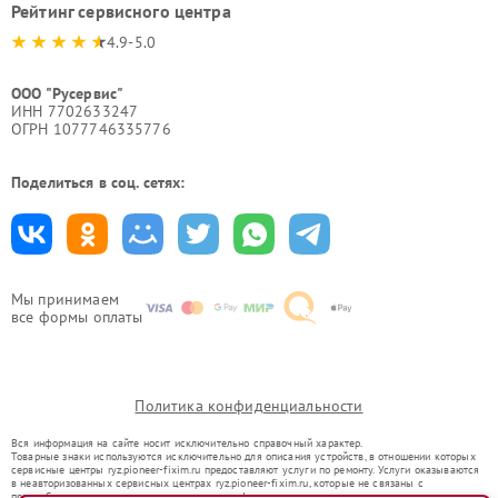
Рейтинг сервисного центра
4.9-5.0
ООО "Русервис"
ИНН 7702633247
ОГРН 1077746335776
Поделиться в соц. сетях:
Мы принимаем
все формы оплаты
Политика конфиденциальности
Вся информация на сайте носит исключительно справочный характер.
Товарные знаки используются исключительно для описания устройств, в отношении которых
сервисные центры ryz.pioneer-fixim.ru предоставляют услуги по ремонту. Услуги оказываются
в неавторизованных сервисных центрах ryz.pioneer-fixim.ru, которые не связаны с
правообладателями товарных знаков или их официальными представителями.