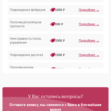
Управление
Повреждение фейдеров
1000 ₽
Подробнее →
Интерфейсы
Поломка регуляторов
500 ₽
Подробнее →
громкости
Корпус/Герметичность
Неисправность платы
2000 ₽
Подробнее →
управления
Электронные компоненты
Повреждение дисплея
1500 ₽
Подробнее →
Поломка кнопок
500 ₽
Подробнее →
управления
Неисправность системы
1000 ₽
Подробнее →
питания
У Вас остались вопросы?
Повреждение проводов
500 ₽
Подробнее →
Оставьте заявку, мы свяжемся с Вами в ближайшее
время