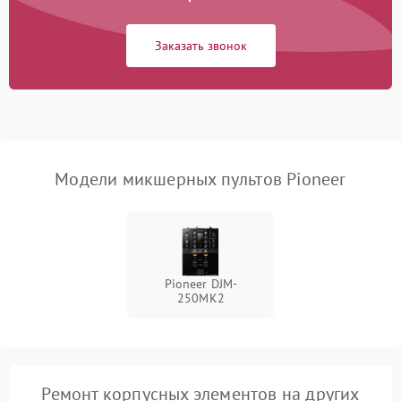
Неисправность системы
1000 ₽
Подробнее →
защиты от перегрузок
Заказать звонок
Поломка системы
автоматического
1000 ₽
Подробнее →
отключения
Неисправность системы
защиты от короткого
1000 ₽
Подробнее →
замыкания
Модели микшерных пультов Pioneer
Повреждение системы
1000 ₽
Подробнее →
защиты от перегрева
Неисправность системы
Pioneer DJM-
защиты от
1000 ₽
Подробнее →
250MK2
перенапряжения
Неисправность системы
1000 ₽
Подробнее →
защиты от замыкания
Ремонт корпусных элементов на других