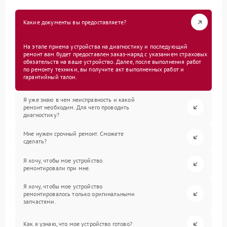
Какие документы вы предоставляете?
На этапе приема устройства на диагностику и последующий
ремонт вам будет предоставлен заказ-наряд с указанием страховых
обязательств на ваше устройство. Далее, после выполнения работ
по ремонту техники, вы получите акт выполненных работ и
гарантийный талон.
Я уже знаю в чем неисправность и какой
ремонт необходим. Для чего проводить
диагностику?
Мне нужен срочный ремонт. Сможете
сделать?
Я хочу, чтобы мое устройство
ремонтировали при мне.
Я хочу, чтобы мое устройство
ремонтировалось только оригинальными
запчастями.
Как я узнаю, что мое устройство готово?