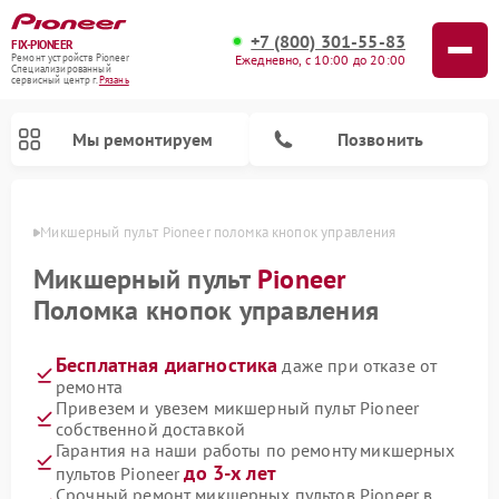
+7 (800) 301-55-83
FIX-PIONEER
Ежедневно, с 10:00 до 20:00
Ремонт устройств Pioneer
Специализированный
cервисный центр г.
Рязань
Мы ремонтируем
Позвонить
язани
Микшерный пульт Pioneer поломка кнопок управления
Микшерный пульт
Pioneer
Поломка кнопок управления
Бесплатная диагностика
даже при отказе от
ремонта
Привезем и увезем микшерный пульт Pioneer
собственной доставкой
Ремонт парогенераторов Pioneer
Ремонт роботов-пылесосов Pioneer
Ремонт акустических систем Pioneer
Ремонт проигрывателей винила Pioneer
Гарантия на наши работы по ремонту микшерных
до 3-х лет
пультов Pioneer
Срочный ремонт микшерных пультов Pioneer в