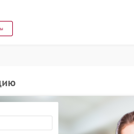
ны
цию