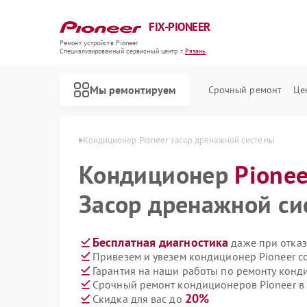
FIX-PIONEER
Ремонт устройств Pioneer
Специализированный cервисный центр г.
Рязань
Мы ремонтируем
Срочный ремонт
Це
ов Pioneer в Рязани
Кондиционер Pioneer засор дренажной системы
Кондиционер
Pionee
Засор дренажной с
Бесплатная диагностика
даже при отказ
Привезем и увезем кондиционер Pioneer с
Гарантия на наши работы по ремонту конд
Срочный ремонт кондиционеров Pioneer в 
20%
Скидка для вас до
Ремонт микшерных пультов Pioneer
Ремонт парогенераторов Pioneer
Ремонт роботов-пылесосов Pioneer
Ремонт акустических систем Pioneer
Ремонт проигрывателей винила Pioneer