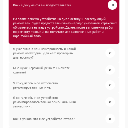
Какие документы вы предоставляете?
На этапе приема устройства на диагностику и последующий
ремонт вам будет предоставлен заказ-наряд с указанием страховых
обязательств на ваше устройство. Далее, после выполнения работ
по ремонту техники, вы получите акт выполненных работ и
гарантийный талон.
Я уже знаю в чем неисправность и какой
ремонт необходим. Для чего проводить
диагностику?
Мне нужен срочный ремонт. Сможете
сделать?
Я хочу, чтобы мое устройство
ремонтировали при мне.
Я хочу, чтобы мое устройство
ремонтировалось только оригинальными
запчастями.
Как я узнаю, что мое устройство готово?