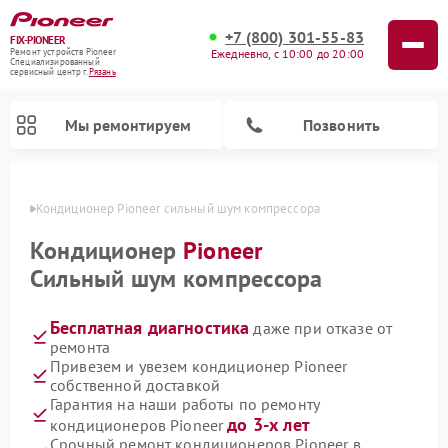
+7 (800) 301-55-83
FIX-PIONEER
Ежедневно, с 10:00 до 20:00
Ремонт устройств Pioneer
Специализированный
cервисный центр г.
Рязань
Мы ремонтируем
Позвонить
язани
Кондиционер Pioneer сильный шум компрессора
Кондиционер
Pioneer
Сильный шум компрессора
Бесплатная диагностика
даже при отказе от
ремонта
Привезем и увезем кондиционер Pioneer
собственной доставкой
Ремонт парогенераторов Pioneer
Ремонт роботов-пылесосов Pioneer
Ремонт акустических систем Pioneer
Ремонт проигрывателей винила Pioneer
Ремонт микшерных пультов Pioneer
Гарантия на наши работы по ремонту
до 3-х лет
кондиционеров Pioneer
Срочный ремонт кондиционеров Pioneer в