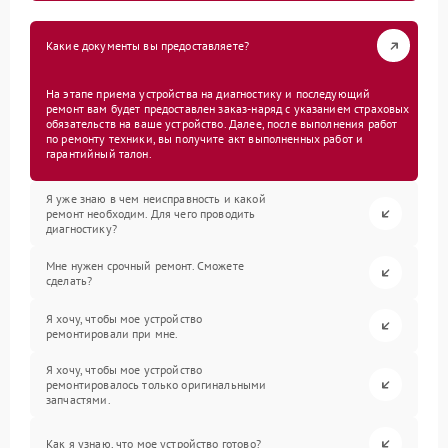
Какие документы вы предоставляете?
На этапе приема устройства на диагностику и последующий
ремонт вам будет предоставлен заказ-наряд с указанием страховых
обязательств на ваше устройство. Далее, после выполнения работ
по ремонту техники, вы получите акт выполненных работ и
гарантийный талон.
Я уже знаю в чем неисправность и какой
ремонт необходим. Для чего проводить
диагностику?
Мне нужен срочный ремонт. Сможете
сделать?
Я хочу, чтобы мое устройство
ремонтировали при мне.
Я хочу, чтобы мое устройство
ремонтировалось только оригинальными
запчастями.
Как я узнаю, что мое устройство готово?