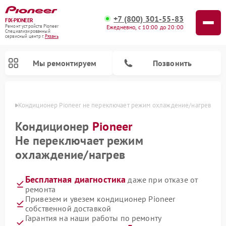
+7 (800) 301-55-83
FIX-PIONEER
Ежедневно, с 10:00 до 20:00
Ремонт устройств Pioneer
Специализированный
cервисный центр г.
Рязань
Мы ремонтируем
Позвонить
язани
Кондиционер Pioneer не переключает режим охлаждение/нагрев
Кондиционер
Pioneer
Не переключает режим
охлаждение/нагрев
Бесплатная диагностика
даже при отказе от
ремонта
Привезем и увезем кондиционер Pioneer
Ремонт парогенераторов Pioneer
Ремонт роботов-пылесосов Pioneer
Ремонт акустических систем Pioneer
Ремонт проигрывателей винила Pioneer
Ремонт микшерных пультов Pioneer
собственной доставкой
Гарантия на наши работы по ремонту