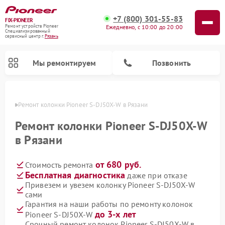
+7 (800) 301-55-83
FIX-PIONEER
Ежедневно, с 10:00 до 20:00
Ремонт устройств Pioneer
Специализированный
cервисный центр г.
Рязань
Мы ремонтируем
Позвонить
язани
Ремонт колонки Pioneer S-DJ50X-W в Рязани
Ремонт колонки Pioneer S-DJ50X-W
в Рязани
от 680 руб.
Стоимость ремонта
Бесплатная диагностика
даже при отказе
Привезем и увезем колонку Pioneer S-DJ50X-W
сами
Ремонт парогенераторов Pioneer
Ремонт роботов-пылесосов Pioneer
Ремонт акустических систем Pioneer
Ремонт проигрывателей винила Pioneer
Ремонт микшерных пультов Pioneer
Гарантия на наши работы по ремонту колонок
до 3-х лет
Pioneer S-DJ50X-W
Срочный ремонт колонок Pioneer S-DJ50X-W в