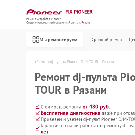
FIX-PIONEER
Ремонт устройств Pioneer
Специализированный cервисный центр г.
Рязань
Мы ремонтируем
Срочный ремонт
Це
тов Pioneer в Рязани
Ремонт dj-пульта Pioneer DJM-TOUR в Рязани
Ремонт dj-пульта Pi
TOUR в Рязани
от 480 руб.
Стоимость ремонта
Бесплатная диагностика
даже при отказ
Привезем и увезем dj-пульт Pioneer DJM-T
Гарантия на наши работы по ремонту dj-пу
лет
Ремонт кондиционеров Pioneer
Ремонт микшерных пультов Pioneer
Ремонт парогенераторов Pioneer
Ремонт роботов-пылесосов Pioneer
Ремонт акустических систем Pioneer
Ремонт проигрывателей винила Pioneer