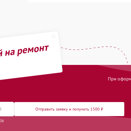
й на ремонт
При оформл
Отправить заявку и получить 1500 ₽
сти