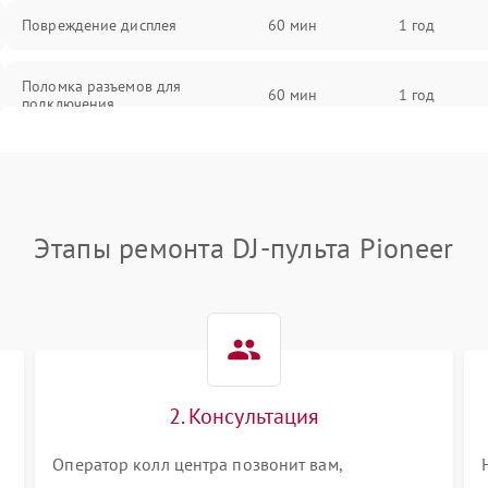
Повреждение дисплея
60 мин
1 год
Поломка разъемов для
60 мин
1 год
подключения
Неисправность системы питания
60 мин
1 год
Повреждение проводов
60 мин
1 год
Этапы ремонта DJ-пульта Pioneer
Неисправность системы защиты от
60 мин
1 год
перегрузок
Поломка системы автоматического
60 мин
1 год
отключения
2. Консультация
Неисправность системы защиты от
60 мин
1 год
короткого замыкания
Оператор колл центра позвонит вам,