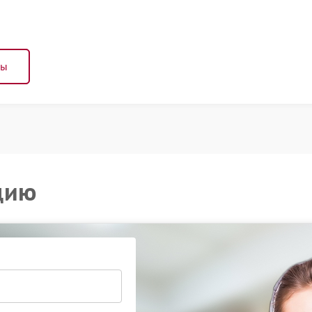
ны
цию