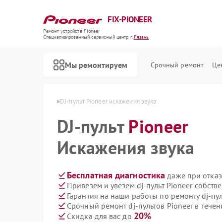
FIX-PIONEER
Ремонт устройств Pioneer
Специализированный cервисный центр г.
Рязань
Мы ремонтируем
Срочный ремонт
Це
тов Pioneer в Рязани
DJ-пульт Pioneer искажения звука
DJ-пульт
Pioneer
Искажения звука
Бесплатная диагностика
даже при отказ
Привезем и увезем dj-пульт Pioneer собств
Гарантия на наши работы по ремонту dj-пу
Срочный ремонт dj-пультов Pioneer в течен
20%
Скидка для вас до
Ремонт кондиционеров Pioneer
Ремонт микшерных пультов Pioneer
Ремонт парогенераторов Pioneer
Ремонт роботов-пылесосов Pioneer
Ремонт акустических систем Pioneer
Ремонт проигрывателей винила Pioneer