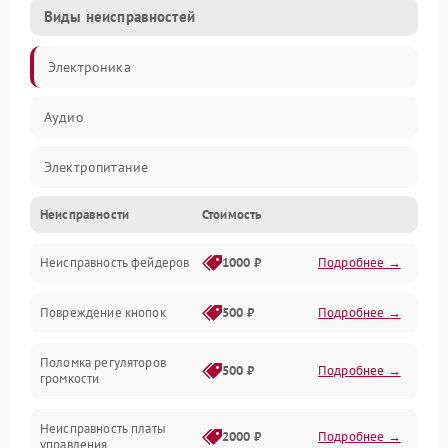
Виды неисправностей
Электроника
Аудио
Электропитание
Неисправности
Стоимость
Управление
Неисправность фейдеров
1000 ₽
Подробнее →
Интерфейсы
Повреждение кнопок
500 ₽
Подробнее →
Механические повреждения
Поломка регуляторов
Механика
500 ₽
Подробнее →
громкости
Корпус/Герметичность
Неисправность платы
2000 ₽
Подробнее →
управления