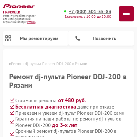
+7 (800) 301-55-83
FIX-PIONEER
Ежедневно, с 10:00 до 20:00
Ремонт устройств Pioneer
Специализированный
cервисный центр г.
Рязань
Мы ремонтируем
Позвонить
Рязани
Ремонт dj-пульта Pioneer DDJ-200 в Рязани
Ремонт dj-пульта Pioneer DDJ-200 в
Рязани
от 480 руб.
Стоимость ремонта
Бесплатная диагностика
даже при отказе
Привезем и увезем dj-пульт Pioneer DDJ-200 сами
Гарантия на наши работы по ремонту dj-пультов
Ремонт парогенераторов Pioneer
Ремонт роботов-пылесосов Pioneer
Ремонт акустических систем Pioneer
Ремонт проигрывателей винила Pioneer
Ремонт микшерных пультов Pioneer
до 3-х лет
Pioneer DDJ-200
Срочный ремонт dj-пультов Pioneer DDJ-200 в
течении часа