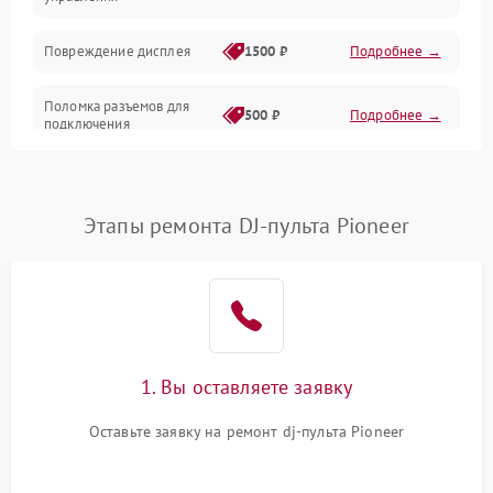
Повреждение дисплея
1500 ₽
Подробнее →
Поломка разъемов для
500 ₽
Подробнее →
подключения
Неисправность системы
1000 ₽
Подробнее →
питания
Этапы ремонта DJ-пульта Pioneer
Повреждение проводов
500 ₽
Подробнее →
Неисправность системы
1000 ₽
Подробнее →
защиты от перегрузок
Поломка системы
1. Вы оставляете заявку
автоматического
1000 ₽
Подробнее →
отключения
Оставьте заявку на ремонт dj-пульта Pioneer
Неисправность системы
защиты от короткого
1000 ₽
Подробнее →