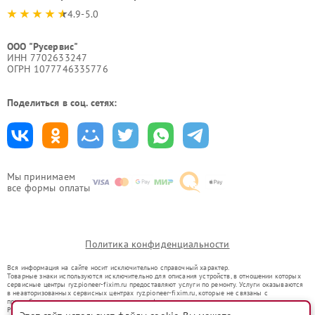
4.9-5.0
ООО "Русервис"
ИНН 7702633247
ОГРН 1077746335776
Поделиться в соц. сетях:
Мы принимаем
все формы оплаты
Политика конфиденциальности
Вся информация на сайте носит исключительно справочный характер.
Товарные знаки используются исключительно для описания устройств, в отношении которых
сервисные центры ryz.pioneer-fixim.ru предоставляют услуги по ремонту. Услуги оказываются
в неавторизованных сервисных центрах ryz.pioneer-fixim.ru, которые не связаны с
правообладателями товарных знаков или их официальными представителями.
Ремонт осуществляется для устройств, уже введенных в гражданский оборот в соответствии