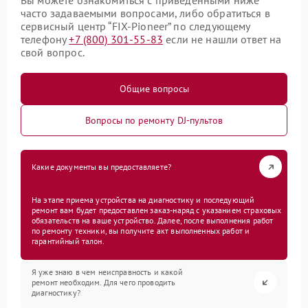
Вы можете ознакомиться с приведенными ниже
часто задаваемыми вопросами, либо обратиться в
сервисный центр “FIX-Pioneer” по следующему
телефону
+7 (800) 301-55-83
если не нашли ответ на
свой вопрос.
Общие вопросы
Вопросы по ремонту DJ-пультов
Какие документы вы предоставляете?
На этапе приема устройства на диагностику и последующий
ремонт вам будет предоставлен заказ-наряд с указанием страховых
обязательств на ваше устройство. Далее, после выполнения работ
по ремонту техники, вы получите акт выполненных работ и
гарантийный талон.
Я уже знаю в чем неисправность и какой
ремонт необходим. Для чего проводить
диагностику?