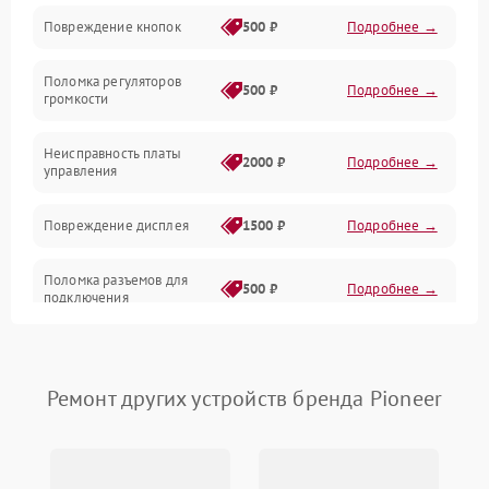
Повреждение кнопок
500 ₽
Подробнее →
Механические повреждения
Поломка регуляторов
Механика
500 ₽
Подробнее →
громкости
Корпус/Герметичность
Неисправность платы
2000 ₽
Подробнее →
управления
Повреждение дисплея
1500 ₽
Подробнее →
Поломка разъемов для
500 ₽
Подробнее →
подключения
Неисправность системы
1000 ₽
Подробнее →
питания
Ремонт других устройств бренда Pioneer
Повреждение проводов
500 ₽
Подробнее →
Неисправность системы
1000 ₽
Подробнее →