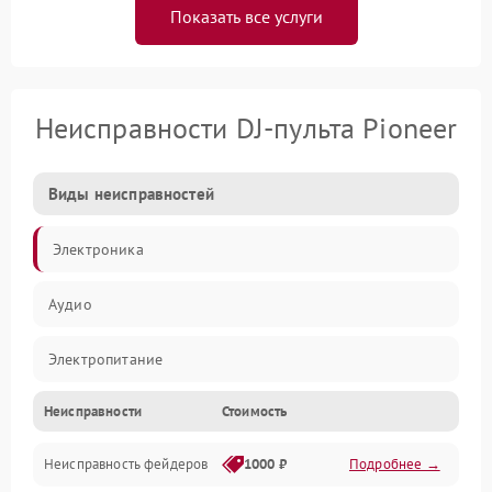
Показать все услуги
Неисправности DJ-пульта Pioneer
Виды неисправностей
Электроника
Аудио
Электропитание
Неисправности
Стоимость
Управление
Неисправность фейдеров
1000 ₽
Подробнее →
Интерфейсы