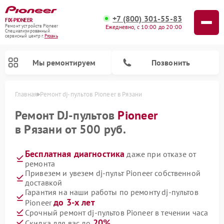
+7 (800) 301-55-83
FIX-PIONEER
Ежедневно, с 10:00 до 20:00
Ремонт устройств Pioneer
Специализированный
cервисный центр г.
Рязань
Мы ремонтируем
Позвонить
Главная
Ремонт dj-пультов Pioneer в Рязани
Ремонт DJ-пультов
Pioneer
в Рязани от 500 руб.
Бесплатная диагностика
даже при отказе от
ремонта
Привезем и увезем dj-пульт Pioneer собственной
доставкой
Гарантия на наши работы по ремонту dj-пультов
Ремонт парогенераторов Pioneer
Ремонт роботов-пылесосов Pioneer
Ремонт акустических систем Pioneer
Ремонт проигрывателей винила Pioneer
Ремонт микшерных пультов Pioneer
до 3-х лет
Pioneer
Срочный ремонт dj-пультов Pioneer в течении часа
20%
Скидка для вас до