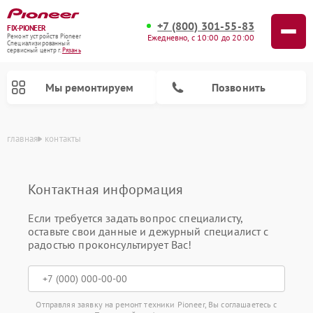
+7 (800) 301-55-83
FIX-PIONEER
Ежедневно, с 10:00 до 20:00
Ремонт устройств Pioneer
Специализированный
cервисный центр г.
Рязань
Мы ремонтируем
Позвонить
главная
контакты
Контактная информация
Если требуется задать вопрос специалисту,
оставьте свои данные и дежурный специалист с
радостью проконсультирует Вас!
Ремонт проигрывателей винила Pioneer
Ремонт микшерных пультов Pioneer
Ремонт парогенераторов Pioneer
Ремонт роботов-пылесосов Pioneer
Ремонт акустических систем Pioneer
Отправляя заявку на ремонт техники Pioneer, Вы соглашаетесь с