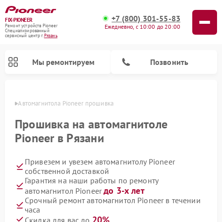
+7 (800) 301-55-83
FIX-PIONEER
Ежедневно, с 10:00 до 20:00
Ремонт устройств Pioneer
Специализированный
cервисный центр г.
Рязань
Мы ремонтируем
Позвонить
язани
Автомагнитола Pioneer прошивка
Прошивка на автомагнитоле
Pioneer в Рязани
Привезем и увезем автомагнитолу Pioneer
собственной доставкой
Гарантия на наши работы по ремонту
до 3-х лет
автомагнитол Pioneer
Ремонт парогенераторов Pioneer
Ремонт роботов-пылесосов Pioneer
Ремонт акустических систем Pioneer
Ремонт проигрывателей винила Pioneer
Ремонт микшерных пультов Pioneer
Срочный ремонт автомагнитол Pioneer в течении
часа
20%
Скидка для вас до