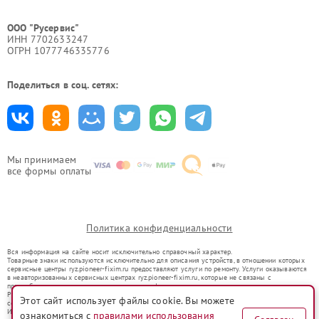
ООО "Русервис"
ИНН 7702633247
ОГРН 1077746335776
Поделиться в соц. сетях:
Мы принимаем
все формы оплаты
Политика конфиденциальности
Вся информация на сайте носит исключительно справочный характер.
Товарные знаки используются исключительно для описания устройств, в отношении которых
сервисные центры ryz.pioneer-fixim.ru предоставляют услуги по ремонту. Услуги оказываются
в неавторизованных сервисных центрах ryz.pioneer-fixim.ru, которые не связаны с
правообладателями товарных знаков или их официальными представителями.
Ремонт осуществляется для устройств, уже введенных в гражданский оборот в соответствии
Этот сайт использует файлы cookie. Вы можете
со статьей 1487 ГК РФ.
Использование товарных знаков не преследует цели индивидуализации услуг или введения
ознакомиться с
правилами использования