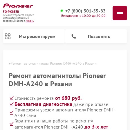
+7 (800) 301-55-83
FIX-PIONEER
Ежедневно, с 10:00 до 20:00
Ремонт устройств Pioneer
Специализированный
cервисный центр г.
Рязань
Мы ремонтируем
Позвонить
язани
Ремонт автомагнитолы Pioneer DMH-A240 в Рязани
Ремонт автомагнитолы Pioneer
DMH-A240 в Рязани
от 680 руб.
Стоимость ремонта
Бесплатная диагностика
даже при отказе
Привезем и увезем автомагнитолу Pioneer DMH-
A240 сами
Ремонт парогенераторов Pioneer
Ремонт роботов-пылесосов Pioneer
Ремонт акустических систем Pioneer
Ремонт проигрывателей винила Pioneer
Ремонт микшерных пультов Pioneer
Гарантия на наши работы по ремонту
до 3-х лет
автомагнитол Pioneer DMH-A240