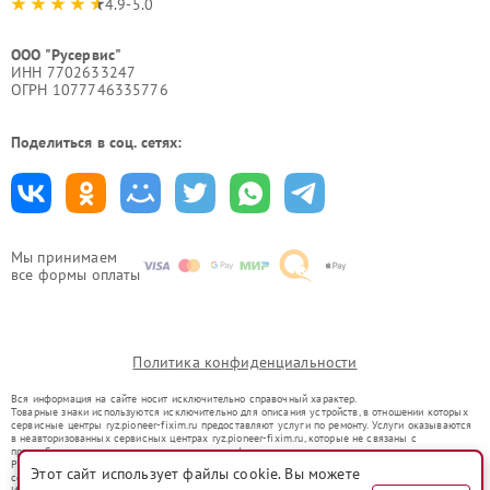
4.9-5.0
ООО "Русервис"
ИНН 7702633247
ОГРН 1077746335776
Поделиться в соц. сетях:
Мы принимаем
все формы оплаты
Политика конфиденциальности
Вся информация на сайте носит исключительно справочный характер.
Товарные знаки используются исключительно для описания устройств, в отношении которых
сервисные центры ryz.pioneer-fixim.ru предоставляют услуги по ремонту. Услуги оказываются
в неавторизованных сервисных центрах ryz.pioneer-fixim.ru, которые не связаны с
правообладателями товарных знаков или их официальными представителями.
Ремонт осуществляется для устройств, уже введенных в гражданский оборот в соответствии
Этот сайт использует файлы cookie. Вы можете
со статьей 1487 ГК РФ.