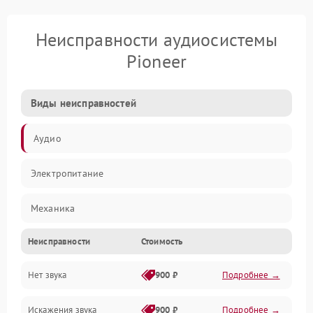
Неисправности аудиосистемы
Pioneer
Виды неисправностей
Аудио
Электропитание
Механика
Неисправности
Стоимость
Управление
Нет звука
900 ₽
Подробнее →
Корпус/Герметичность
Искажения звука
900 ₽
Подробнее →