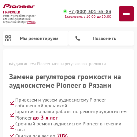
+7 (800) 301-55-83
FIX-PIONEER
Ежедневно, с 10:00 до 20:00
Ремонт устройств Pioneer
Специализированный
cервисный центр г.
Рязань
Мы ремонтируем
Позвонить
язани
Аудиосистема Pioneer замена регуляторов громкости
Замена регуляторов громкости на
аудиосистеме Pioneer в Рязани
Привезем и увезем аудиосистему Pioneer
собственной доставкой
Гарантия на наши работы по ремонту аудиосистем
до 3-х лет
Pioneer
Ремонт парогенераторов Pioneer
Ремонт роботов-пылесосов Pioneer
Ремонт акустических систем Pioneer
Ремонт проигрывателей винила Pioneer
Ремонт микшерных пультов Pioneer
Срочный ремонт аудиосистем Pioneer в течении
часа
20%
Скидка для вас до