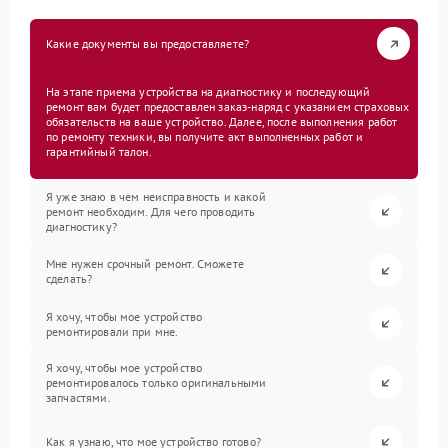
Какие документы вы предоставляете?
На этапе приема устройства на диагностику и последующий
ремонт вам будет предоставлен заказ-наряд с указанием страховых
обязательств на ваше устройство. Далее, после выполнения работ
по ремонту техники, вы получите акт выполненных работ и
гарантийный талон.
Я уже знаю в чем неисправность и какой
ремонт необходим. Для чего проводить
диагностику?
Мне нужен срочный ремонт. Сможете
сделать?
Я хочу, чтобы мое устройство
ремонтировали при мне.
Я хочу, чтобы мое устройство
ремонтировалось только оригинальными
запчастями.
Как я узнаю, что мое устройство готово?