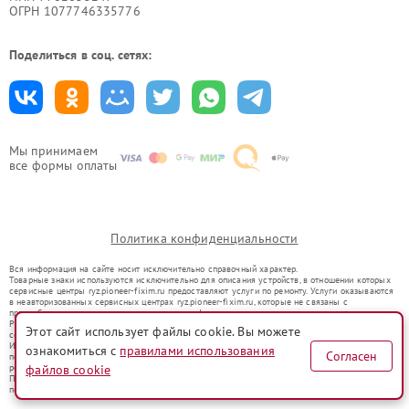
ОГРН 1077746335776
Поделиться в соц. сетях:
Мы принимаем
все формы оплаты
Политика конфиденциальности
Вся информация на сайте носит исключительно справочный характер.
Товарные знаки используются исключительно для описания устройств, в отношении которых
сервисные центры ryz.pioneer-fixim.ru предоставляют услуги по ремонту. Услуги оказываются
в неавторизованных сервисных центрах ryz.pioneer-fixim.ru, которые не связаны с
правообладателями товарных знаков или их официальными представителями.
Ремонт осуществляется для устройств, уже введенных в гражданский оборот в соответствии
Этот сайт использует файлы cookie. Вы можете
со статьей 1487 ГК РФ.
Использование товарных знаков не преследует цели индивидуализации услуг или введения
ознакомиться с
правилами использования
Согласен
потребителей в заблуждение, а служит для информирования о предоставляемых услугах по
ремонту техники указанных брендов.
файлов cookie
Представленная на сайте информация не является публичной офертой, определяемой
положениями Статьи 437(2) Гражданского кодекса РФ