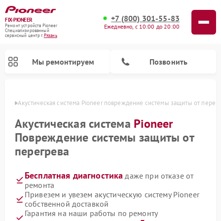
+7 (800) 301-55-83
FIX-PIONEER
Ежедневно, с 10:00 до 20:00
Ремонт устройств Pioneer
Специализированный
cервисный центр г.
Рязань
Мы ремонтируем
Позвонить
язани
Акустическая система Pioneer повреждение системы защиты от перег
Акустическая система
Pioneer
Повреждение системы защиты от
перегрева
Бесплатная диагностика
даже при отказе от
ремонта
Привезем и увезем акустическую систему Pioneer
Ремонт микшерных пультов Pioneer
Ремонт проигрывателей винила Pioneer
Ремонт парогенераторов Pioneer
Ремонт роботов-пылесосов Pioneer
собственной доставкой
Гарантия на наши работы по ремонту