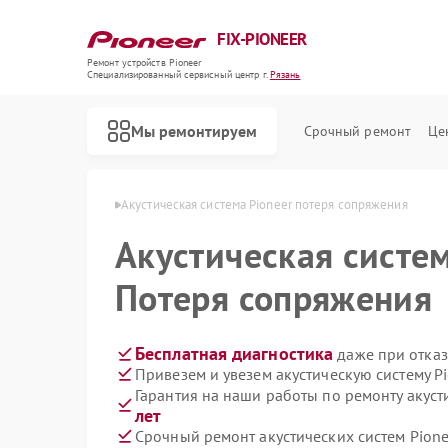
FIX-PIONEER
Ремонт устройств Pioneer
Специализированный cервисный центр г.
Рязань
Мы ремонтируем
Срочный ремонт
Це
ем Pioneer в Рязани
Акустическая система Pioneer потеря сопряжения
Акустическая систе
Потеря сопряжения
Бесплатная диагностика
даже при отказ
Привезем и увезем акустическую систему P
Гарантия на наши работы по ремонту акуст
лет
Срочный ремонт акустических систем Pione
Ремонт кондиционеров Pioneer
Ремонт микшерных пультов Pioneer
Ремонт парогенераторов Pioneer
Ремонт роботов-пылесосов Pioneer
Ремонт проигрывателей винила Pioneer