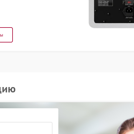
ны
цию