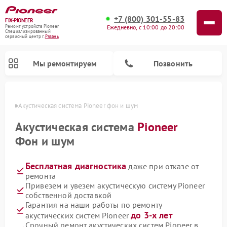
+7 (800) 301-55-83
FIX-PIONEER
Ежедневно, с 10:00 до 20:00
Ремонт устройств Pioneer
Специализированный
cервисный центр г.
Рязань
Мы ремонтируем
Позвонить
язани
Акустическая система Pioneer фон и шум
Акустическая система
Pioneer
Фон и шум
Бесплатная диагностика
даже при отказе от
ремонта
Привезем и увезем акустическую систему Pioneer
собственной доставкой
Ремонт микшерных пультов Pioneer
Ремонт проигрывателей винила Pioneer
Ремонт парогенераторов Pioneer
Ремонт роботов-пылесосов Pioneer
Гарантия на наши работы по ремонту
до 3-х лет
акустических систем Pioneer
Срочный ремонт акустических систем Pioneer в